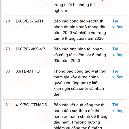
trang thiết bị phòng thí
nghiệm
78
1606/BC-TATH
Báo cáo công tác xét xử, thi
Tải
hành án hình sự 6 tháng đầu
xuống
năm 2020 và nhiệm vụ trọng
tâm 6 tháng cuối năm 2020
79
166/BC-VKS-VP
Báo cáo tình hình tội phạm
Tải
và công tác kiểm sát 6 tháng
xuống
đầu năm 2020
80
33/TB-MTTQ
Thông báo công tác Mặt trận
Tải
tham gia xây dựng chính
xuống
quyền và tổng hợp ý kiến,
kiến nghị của cử tri và nhân
dân
81
419/BC-CTHADS
Báo cáo kết quả công tác thi
Tải
hành dân sự, theo dõi thi
xuống
hành án hành chính 06 tháng
đầu năm. Phương hướng
nhiệm vụ công tác 6 tháng