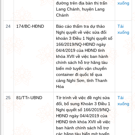
đường trên địa bàn thị trấn
xuống
Lang Chánh, huyện Lang
Chánh
24
174/BC-HĐND
Báo cáo thẩm tra dự thảo
Tải
Nghị quyết về việc sửa đổi
xuống
khoản 3 Điều 1 Nghị quyết số
166/2019/NQ-HĐND ngày
04/4/2019 của HĐND tỉnh
khóa XVII về việc ban hành
chính sách hỗ trợ hãng tàu
biển mở tuyến vận chuyển
container đi quốc tế qua
cảng Nghi Sơn, tỉnh Thanh
Hóa
25
81/TTr-UBND
Tờ trình về việc đề nghị sửa
Tải
đổi, bổ sung Khoản 3 Điều 1
xuống
Nghị quyết số 166/2019/NQ-
HĐND ngày 04/4/2019 của
HĐND tỉnh khóa XVII về việc
ban hành chính sách hỗ trợ
các hãng tàu biển mở tuyến