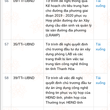
56
09/TTr-UBND
Tờ trình đề nghị thông qua
Tải
Kế hoạch chi tiêu trung hạn
xuống
cho đường địa phương giai
đoạn 2019 - 2020 phục vụ
Hợp phần đường dự án Xây
dựng cầu dân sinh và quản lý
tài sản đường địa phương
(LRAMP)
57
35/TTr-UBND
Tờ trình đề nghị quyết định
Tải
chủ trương đầu tư dự án xây
xuống
dựng phòng LAB và các
trang thiết bị làm việc tại
trung tâm công nghệ thông
tin tỉnh Thanh Hóa
58
39/TTr-UBND
Tờ trình về việc đề nghị
Tải
quyết định chủ trương đầu tư
xuống
dự án ứng dụng công nghệ
thông tin phục vụ kỳ họp của
HĐND tỉnh, phiên họp của
Thường trực HĐND tỉnh