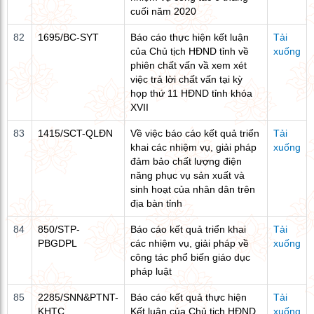
cuối năm 2020
82
1695/BC-SYT
Báo cáo thực hiện kết luận
Tải
của Chủ tịch HĐND tỉnh về
xuống
phiên chất vấn vầ xem xét
việc trả lời chất vấn tại kỳ
họp thứ 11 HĐND tỉnh khóa
XVII
83
1415/SCT-QLĐN
Về việc báo cáo kết quả triển
Tải
khai các nhiệm vụ, giải pháp
xuống
đảm bảo chất lượng điện
năng phục vụ sản xuất và
sinh hoạt của nhân dân trên
địa bàn tỉnh
84
850/STP-
Báo cáo kết quả triển khai
Tải
PBGDPL
các nhiệm vụ, giải pháp về
xuống
công tác phổ biến giáo dục
pháp luật
85
2285/SNN&PTNT-
Báo cáo kết quả thực hiện
Tải
KHTC
Kết luận của Chủ tịch HĐND
xuống