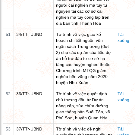
người cai nghiện ma túy tự
nguyện tại các cơ sở cai
nghiện ma túy công lập trên
địa bàn tỉnh Thanh Hóa
51
34/TTr-UBND
Tờ trình về việc giao kế
Tải
hoạch chi tiết nguồn vốn
xuống
ngân sách Trung ương (đợt
2) cho các dự án của tiểu dự
án hỗ trợ đầu tư cơ sở hạ
tầng các huyện nghèo thuộc
Chương trình MTQG giảm
nghèo bền vũng năm 2020
huyện Như Xuân
52
36/TTr-UBND
Tờ trình về việc quyết định
Tải
chủ trương đầu tư Dự án
xuống
nâng cấp, sửa chữa đường
giao thông bản Suối Tôn, xã
Phú Sơn, huyện Quan Hóa
53
37/TTr-UBND
Tờ trình về việc đề nghị
Tải