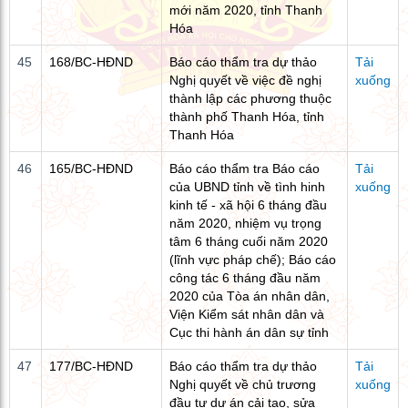
mới năm 2020, tỉnh Thanh
Hóa
45
168/BC-HĐND
Báo cáo thẩm tra dự thảo
Tải
Nghị quyết về việc đề nghị
xuống
thành lập các phương thuộc
thành phố Thanh Hóa, tỉnh
Thanh Hóa
46
165/BC-HĐND
Báo cáo thẩm tra Báo cáo
Tải
của UBND tỉnh về tình hinh
xuống
kinh tế - xã hội 6 tháng đầu
năm 2020, nhiệm vụ trọng
tâm 6 tháng cuối năm 2020
(lĩnh vực pháp chế); Báo cáo
công tác 6 tháng đầu năm
2020 của Tòa án nhân dân,
Viện Kiểm sát nhân dân và
Cục thi hành án dân sự tỉnh
47
177/BC-HĐND
Báo cáo thẩm tra dự thảo
Tải
Nghị quyết về chủ trương
xuống
đầu tư dự án cải tạo, sửa