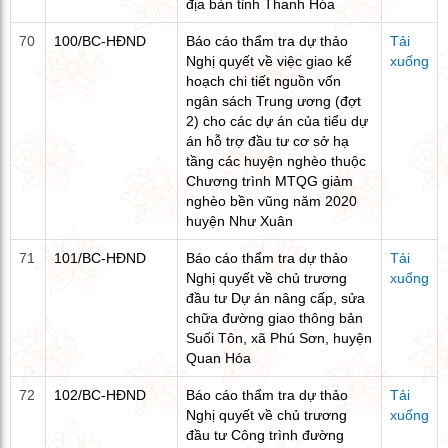
địa bàn tỉnh Thanh Hóa
70
100/BC-HĐND
Báo cáo thẩm tra dự thảo
Tải
Nghị quyết về việc giao kế
xuống
hoạch chi tiết nguồn vốn
ngân sách Trung ương (đợt
2) cho các dự án của tiểu dự
án hỗ trợ đầu tư cơ sở hạ
tầng các huyện nghèo thuộc
Chương trình MTQG giảm
nghèo bền vũng năm 2020
huyện Như Xuân
71
101/BC-HĐND
Báo cáo thẩm tra dự thảo
Tải
Nghị quyết về chủ trương
xuống
đầu tư Dự án nâng cấp, sửa
chữa đường giao thông bản
Suối Tôn, xã Phú Sơn, huyện
Quan Hóa
72
102/BC-HĐND
Báo cáo thẩm tra dự thảo
Tải
Nghị quyết về chủ trương
xuống
đầu tư Công trình đường