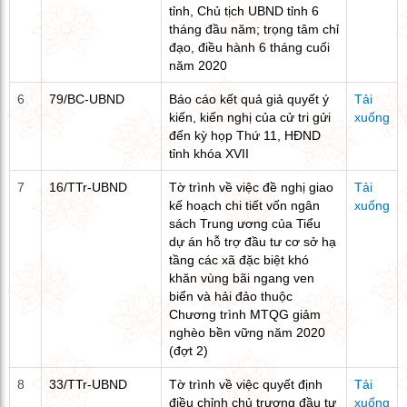
tỉnh, Chủ tịch UBND tỉnh 6
tháng đầu năm; trọng tâm chỉ
đạo, điều hành 6 tháng cuối
năm 2020
6
79/BC-UBND
Báo cáo kết quả giả quyết ý
Tải
kiến, kiến nghị của cử tri gửi
xuống
đến kỳ họp Thứ 11, HĐND
tỉnh khóa XVII
7
16/TTr-UBND
Tờ trình về việc đề nghị giao
Tải
kế hoạch chi tiết vốn ngân
xuống
sách Trung ương của Tiểu
dự án hỗ trợ đầu tư cơ sở hạ
tầng các xã đặc biệt khó
khăn vùng bãi ngang ven
biển và hải đảo thuộc
Chương trình MTQG giảm
nghèo bền vững năm 2020
(đợt 2)
8
33/TTr-UBND
Tờ trình về việc quyết định
Tải
điều chỉnh chủ trương đầu tư
xuống