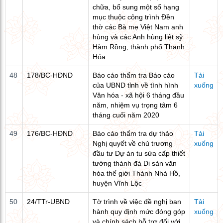
chữa, bổ sung một số hạng
mục thuộc công trình Đền
thờ các Bà mẹ Việt Nam anh
hùng và các Anh hùng liệt sỹ
Hàm Rồng, thành phố Thanh
Hóa
48
178/BC-HĐND
Báo cáo thẩm tra Báo cáo
Tải
của UBND tỉnh về tình hình
xuống
Văn hóa - xã hội 6 tháng đầu
năm, nhiệm vụ trọng tâm 6
tháng cuối năm 2020
49
176/BC-HĐND
Báo cáo thẩm tra dự thảo
Tải
Nghị quyết về chủ trương
xuống
đầu tư Dự án tu sửa cấp thiết
tường thành đá Di sản văn
hóa thế giới Thành Nhà Hồ,
huyện Vĩnh Lộc
50
24/TTr-UBND
Tờ trình về việc đề nghị ban
Tải
hành quy định mức đóng góp
xuống
và chính sách hỗ trợ đối với