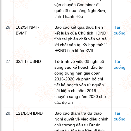
vận chuyển Container đi
quốc tế qua cảng Nghi Sơn,
tỉnh Thanh Hóa
26
102/STNMT-
Báo cáo kết quả thực hiện
Tải
BVMT
kết luận của Chủ tịch HĐND
xuống
tỉnh tại phiên chất vấn và trả
lời chất vấn tại Kỳ họp thứ 11
HĐND tỉnh khóa XVII
27
32/TTr-UBND
Tờ trình về việc đề nghị bổ
Tải
sung vào kế hoạch đầu tư
xuống
công trung hạn giai đoạn
2016-2020 và phân bổ chi
tiết kế hoạch vốn từ nguồn
tiết kiệm chi năm 2019
chuyển sang năm 2020 cho
các dự án
28
121/BC-HĐND
Báo cáo thẩm tra dự thảo
Tải
Nghị quyết về việc điều chỉnh
xuống
chủ trương đầu tư Dự án
trùng tu, tôn tạo Khu di tích