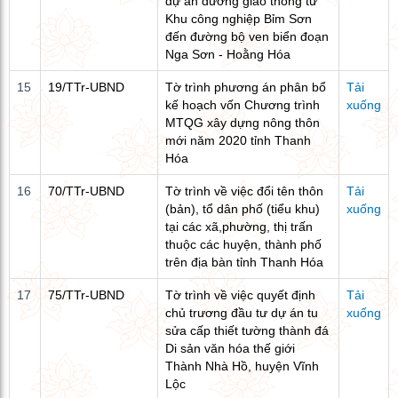
dự án đường giao thông từ
Khu công nghiệp Bỉm Sơn
đến đường bộ ven biển đoạn
Nga Sơn - Hoằng Hóa
15
19/TTr-UBND
Tờ trình phương án phân bổ
Tải
kế hoạch vốn Chương trình
xuống
MTQG xây dựng nông thôn
mới năm 2020 tỉnh Thanh
Hóa
16
70/TTr-UBND
Tờ trình về việc đổi tên thôn
Tải
(bản), tổ dân phố (tiểu khu)
xuống
tại các xã,phường, thị trấn
thuộc các huyện, thành phố
trên địa bàn tỉnh Thanh Hóa
17
75/TTr-UBND
Tờ trình về việc quyết định
Tải
chủ trương đầu tư dự án tu
xuống
sửa cấp thiết tường thành đá
Di sản văn hóa thế giới
Thành Nhà Hồ, huyện Vĩnh
Lộc