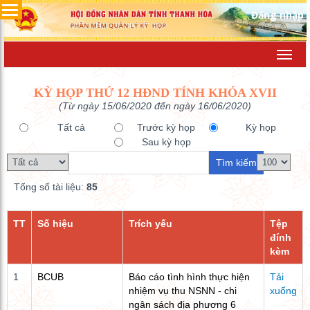
Đăng nhập
Toggl
navig
KỲ HỌP THỨ 12 HĐND TỈNH KHÓA XVII
(Từ ngày 15/06/2020 đến ngày 16/06/2020)
Tất cả
Trước kỳ họp
Kỳ họp
Sau kỳ họp
Tổng số tài liệu:
85
TT
Số hiệu
Trích yếu
Tệp
đính
kèm
1
BCUB
Báo cáo tình hình thực hiện
Tải
nhiệm vụ thu NSNN - chi
xuống
ngân sách địa phương 6