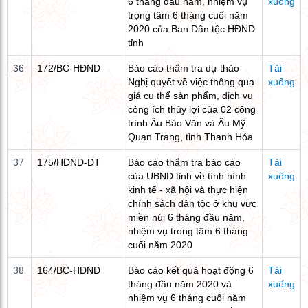
6 tháng đầu năm, nhiệm vụ
xuống
trọng tâm 6 tháng cuối năm
2020 của Ban Dân tộc HĐND
tỉnh
36
172/BC-HĐND
Báo cáo thẩm tra dự thảo
Tải
Nghị quyết về việc thông qua
xuống
giá cụ thể sản phẩm, dịch vụ
công ích thủy lợi của 02 công
trình Âu Báo Văn và Âu Mỹ
Quan Trang, tỉnh Thanh Hóa
37
175/HĐND-DT
Báo cáo thẩm tra báo cáo
Tải
của UBND tỉnh về tình hình
xuống
kinh tế - xã hội và thực hiện
chính sách dân tộc ở khu vực
miền núi 6 tháng đầu năm,
nhiệm vụ trong tâm 6 tháng
cuối năm 2020
38
164/BC-HĐND
Báo cáo kết quả hoạt động 6
Tải
tháng đầu năm 2020 và
xuống
nhiệm vụ 6 tháng cuối năm