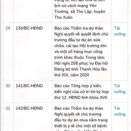
lịch sử cách mạng Yên
Trường, xã Thọ Lập, huyện
Thọ Xuân
29
134/BC-HĐND
Báo cáo Thẩm tra dự thảo
Tải
Nghị quyết về quyết định chủ
xuống
trương đầu tư dự án sửa
chữa, cải tạo Hội trường lớn
và một số hàng mục công
trình khác thuộc Trung tâm
Hội nghị 25B phục vụ Đại hội
Đảng bộ tỉnh Thanh Hóa lần
thứ XIX, năm 2020
30
141/BC-HĐND
Báo cáo Tổng hợp ý kiến,
Tải
kiến nghị của cử tri tới kỳ họp
xuống
thứ 12, HĐND tỉnh khóa XVII
31
142/BC-HĐND
Báo cáo Thẩm tra dự thảo
Tải
Nghị quyết về chủ trương
xuống
đầu tư dự án mua sắm trang
thiết bị y tế cho một số bệnh