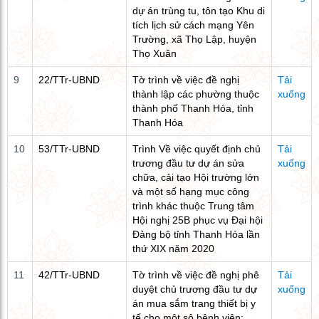
dự án trùng tu, tôn tạo Khu di
tích lịch sử cách mạng Yên
Trường, xã Thọ Lập, huyện
Thọ Xuân
9
22/TTr-UBND
Tờ trình về việc đề nghị
Tải
thành lập các phường thuộc
xuống
thành phố Thanh Hóa, tỉnh
Thanh Hóa
10
53/TTr-UBND
Trình Về việc quyết định chủ
Tải
trương đầu tư dự án sửa
xuống
chữa, cải tạo Hội trường lớn
và một số hạng mục công
trình khác thuộc Trung tâm
Hội nghị 25B phục vụ Đại hội
Đảng bộ tỉnh Thanh Hóa lần
thứ XIX năm 2020
11
42/TTr-UBND
Tờ trình về việc đề nghị phê
Tải
duyệt chủ trương đầu tư dự
xuống
án mua sắm trang thiết bị y
tế cho một sô bệnh viện: