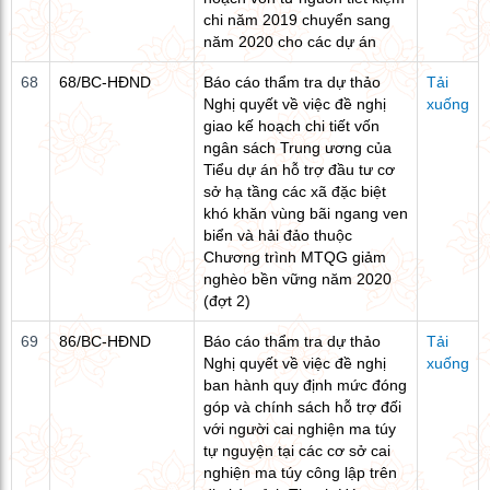
chi năm 2019 chuyển sang
năm 2020 cho các dự án
68
68/BC-HĐND
Báo cáo thẩm tra dự thảo
Tải
Nghị quyết về việc đề nghị
xuống
giao kế hoạch chi tiết vốn
ngân sách Trung ương của
Tiểu dự án hỗ trợ đầu tư cơ
sở hạ tầng các xã đặc biệt
khó khăn vùng bãi ngang ven
biển và hải đảo thuộc
Chương trình MTQG giảm
nghèo bền vững năm 2020
(đợt 2)
69
86/BC-HĐND
Báo cáo thẩm tra dự thảo
Tải
Nghị quyết về việc đề nghị
xuống
ban hành quy định mức đóng
góp và chính sách hỗ trợ đối
với người cai nghiện ma túy
tự nguyện tại các cơ sở cai
nghiện ma túy công lập trên