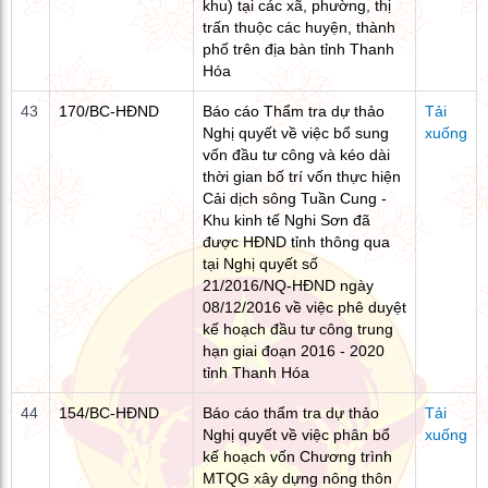
khu) tại các xã, phường, thị
trấn thuộc các huyện, thành
phố trên địa bàn tỉnh Thanh
Hóa
43
170/BC-HĐND
Báo cáo Thẩm tra dự thảo
Tải
Nghị quyết về việc bổ sung
xuống
vốn đầu tư công và kéo dài
thời gian bố trí vốn thực hiện
Cải dịch sông Tuần Cung -
Khu kinh tế Nghi Sơn đã
được HĐND tỉnh thông qua
tại Nghị quyết số
21/2016/NQ-HĐND ngày
08/12/2016 về việc phê duyệt
kế hoạch đầu tư công trung
hạn giai đoạn 2016 - 2020
tỉnh Thanh Hóa
44
154/BC-HĐND
Báo cáo thẩm tra dự thảo
Tải
Nghị quyết về việc phân bổ
xuống
kế hoạch vốn Chương trình
MTQG xây dựng nông thôn