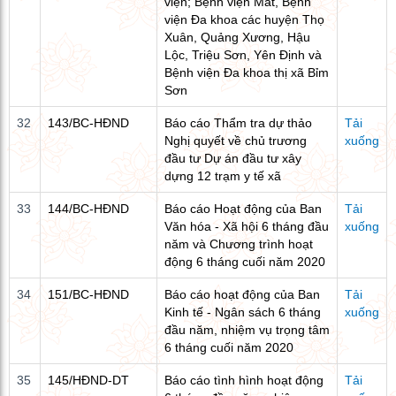
viện; Bệnh viện Mắt, Bệnh
viện Đa khoa các huyện Thọ
Xuân, Quảng Xương, Hậu
Lộc, Triệu Sơn, Yên Định và
Bệnh viện Đa khoa thị xã Bỉm
Sơn
32
143/BC-HĐND
Báo cáo Thẩm tra dự thảo
Tải
Nghị quyết về chủ trương
xuống
đầu tư Dự án đầu tư xây
dựng 12 trạm y tế xã
33
144/BC-HĐND
Báo cáo Hoạt động của Ban
Tải
Văn hóa - Xã hội 6 tháng đầu
xuống
năm và Chương trình hoạt
động 6 tháng cuối năm 2020
34
151/BC-HĐND
Báo cáo hoạt động của Ban
Tải
Kinh tế - Ngân sách 6 tháng
xuống
đầu năm, nhiệm vụ trọng tâm
6 tháng cuối năm 2020
35
145/HĐND-DT
Báo cáo tình hình hoạt động
Tải