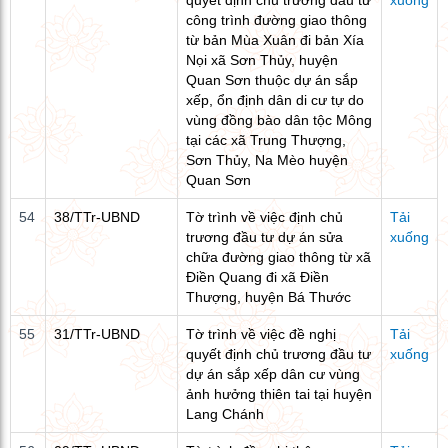
quyết định chủ trương đầu tư
xuống
công trình đường giao thông
từ bản Mùa Xuân đi bản Xía
Nọi xã Sơn Thủy, huyện
Quan Sơn thuộc dự án sắp
xếp, ổn định dân di cư tự do
vùng đồng bào dân tộc Mông
tại các xã Trung Thượng,
Sơn Thủy, Na Mèo huyện
Quan Sơn
54
38/TTr-UBND
Tờ trình về việc định chủ
Tải
trương đầu tư dự án sửa
xuống
chữa đường giao thông từ xã
Điền Quang đi xã Điền
Thượng, huyện Bá Thước
55
31/TTr-UBND
Tờ trình về việc đề nghị
Tải
quyết định chủ trương đầu tư
xuống
dự án sắp xếp dân cư vùng
ảnh hưởng thiên tai tại huyện
Lang Chánh