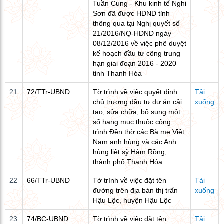
Tuần Cung - Khu kinh tế Nghi
Sơn đã được HĐND tỉnh
thông qua tại Nghị quyết số
21/2016/NQ-HĐND ngày
08/12/2016 về việc phê duyệt
kế hoạch đầu tư công trung
hạn giai đoạn 2016 - 2020
tỉnh Thanh Hóa
21
72/TTr-UBND
Tờ trình về việc quyết định
Tải
chủ trương đầu tư dự án cải
xuống
tạo, sửa chữa, bổ sung một
số hạng mục thuộc công
trình Đền thờ các Bà mẹ Việt
Nam anh hùng và các Anh
hùng liệt sỹ Hàm Rồng,
thành phố Thanh Hóa
22
66/TTr-UBND
Tờ trình về việc đặt tên
Tải
đường trên địa bàn thị trấn
xuống
Hậu Lộc, huyện Hậu Lộc
23
74/BC-UBND
Tờ trình về việc đặt tên
Tải