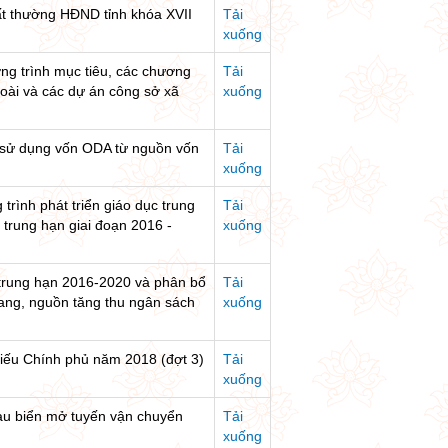
bất thường HĐND tỉnh khóa XVII
Tải
xuống
ơng trình mục tiêu, các chương
Tải
goài và các dự án công sở xã
xuống
án sử dụng vốn ODA từ nguồn vốn
Tải
xuống
trình phát triển giáo dục trung
Tải
 trung hạn giai đoạn 2016 -
xuống
 trung hạn 2016-2020 và phân bổ
Tải
ng, nguồn tăng thu ngân sách
xuống
 phiếu Chính phủ năm 2018 (đợt 3)
Tải
xuống
tàu biển mở tuyến vận chuyển
Tải
xuống