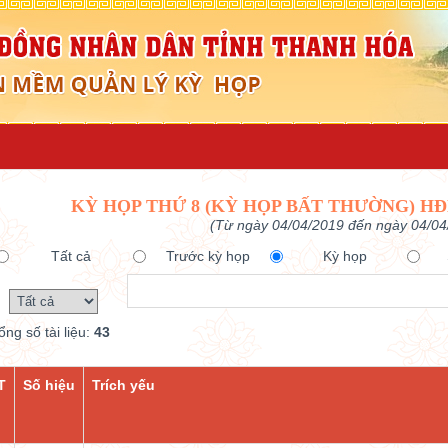
KỲ HỌP THỨ 8 (KỲ HỌP BẤT THƯỜNG) HĐ
(Từ ngày 04/04/2019 đến ngày 04/04
Tất cả
Trước kỳ họp
Kỳ họp
ổng số tài liệu:
43
T
Số hiệu
Trích yếu