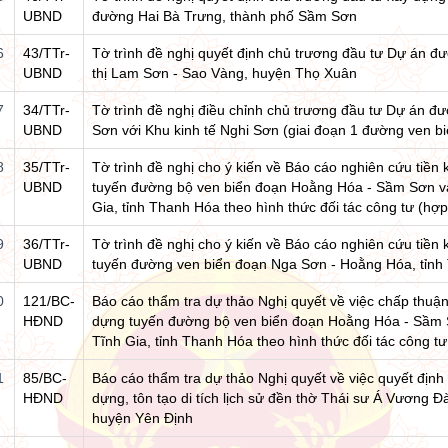
UBND
đường Hai Bà Trưng, thành phố Sầm Sơn
6
43/TTr-
Tờ trình đề nghị quyết định chủ trương đầu tư Dự án đư
UBND
thị Lam Sơn - Sao Vàng, huyện Thọ Xuân
7
34/TTr-
Tờ trình đề nghị điều chỉnh chủ trương đầu tư Dự án đư
UBND
Sơn với Khu kinh tế Nghi Sơn (giai đoạn 1 đường ven bi
8
35/TTr-
Tờ trình đề nghị cho ý kiến về Báo cáo nghiên cứu tiền
UBND
tuyến đường bộ ven biển đoạn Hoằng Hóa - Sầm Sơn v
Gia, tỉnh Thanh Hóa theo hình thức đối tác công tư (h
9
36/TTr-
Tờ trình đề nghị cho ý kiến về Báo cáo nghiên cứu tiền
UBND
tuyến đường ven biển đoạn Nga Sơn - Hoằng Hóa, tỉn
0
121/BC-
Báo cáo thẩm tra dự thảo Nghị quyết về việc chấp thuậ
HĐND
dựng tuyến đường bộ ven biển đoạn Hoằng Hóa - Sầm
Tĩnh Gia, tỉnh Thanh Hóa theo hình thức đối tác công 
1
85/BC-
Báo cáo thẩm tra dự thảo Nghị quyết về việc quyết định
HĐND
dựng, tôn tạo di tích lịch sử đền thờ Thái sư Á Vương
huyện Yên Định