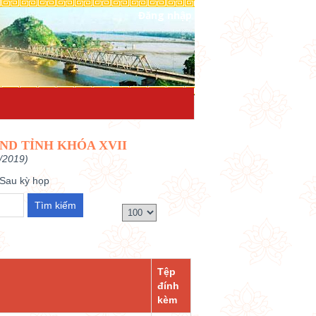
Đăng nhập
ND TỈNH KHÓA XVII
/2019)
Sau kỳ họp
Tệp
đính
kèm