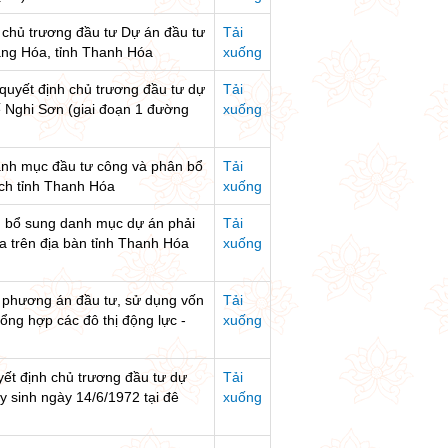
t chủ trương đầu tư Dự án đầu tư
Tải
ng Hóa, tỉnh Thanh Hóa
xuống
 quyết định chủ trương đầu tư dự
Tải
ế Nghi Sơn (giai đoạn 1 đường
xuống
danh mục đầu tư công và phân bổ
Tải
ch tỉnh Thanh Hóa
xuống
ận bổ sung danh mục dự án phải
Tải
a trên địa bàn tỉnh Thanh Hóa
xuống
t phương án đầu tư, sử dụng vốn
Tải
ổng hợp các đô thị động lực -
xuống
yết định chủ trương đầu tư dự
Tải
y sinh ngày 14/6/1972 tại đê
xuống