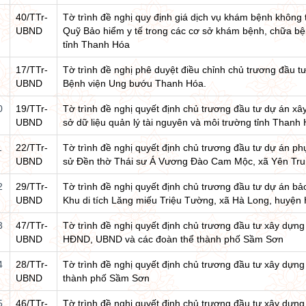
40/TTr-
Tờ trình đề nghị quy định giá dịch vụ khám bệnh không
UBND
Quỹ Bảo hiểm y tế trong các cơ sở khám bệnh, chữa bệ
tỉnh Thanh Hóa
17/TTr-
Tờ trình đề nghị phê duyệt điều chỉnh chủ trương đầu t
UBND
Bệnh viện Ung bướu Thanh Hóa.
0
19/TTr-
Tờ trình đề nghị quyết định chủ trương đầu tư dự án xâ
UBND
sở dữ liệu quản lý tài nguyên và môi trường tỉnh Thanh
1
22/TTr-
Tờ trình đề nghị quyết định chủ trương đầu tư dự án phục
UBND
sử Đền thờ Thái sư Á Vương Đào Cam Mộc, xã Yên Tru
2
29/TTr-
Tờ trình đề nghị quyết định chủ trương đầu tư dự án bảo 
UBND
Khu di tích Lăng miếu Triệu Tường, xã Hà Long, huyện H
3
47/TTr-
Tờ trình đề nghị quyết định chủ trương đầu tư xây dựng
UBND
HĐND, UBND và các đoàn thể thành phố Sầm Sơn
4
28/TTr-
Tờ trình đề nghị quyết định chủ trương đầu tư xây d
UBND
thành phố Sầm Sơn
5
46/TTr-
Tờ trình đề nghị quyết định chủ trương đầu tư xây dự