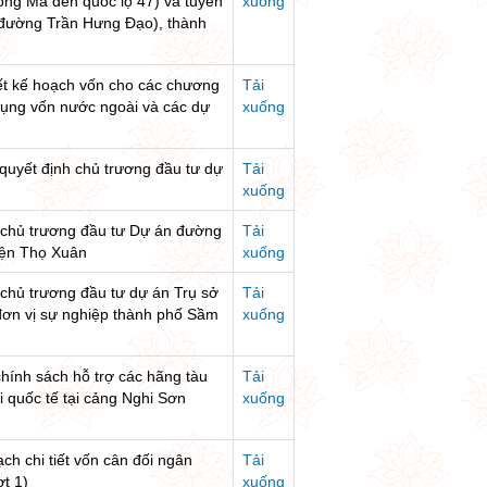
ng Mã đến quốc lộ 47) và tuyến
xuống
 đường Trần Hưng Đạo), thành
iết kế hoạch vốn cho các chương
Tải
dụng vốn nước ngoài và các dự
xuống
 quyết định chủ trương đầu tư dự
Tải
xuống
h chủ trương đầu tư Dự án đường
Tải
yện Thọ Xuân
xuống
 chủ trương đầu tư dự án Trụ sở
Tải
đơn vị sự nghiệp thành phố Sầm
xuống
hính sách hỗ trợ các hãng tàu
Tải
 quốc tế tại cảng Nghi Sơn
xuống
ch chi tiết vốn cân đối ngân
Tải
t 1)
xuống