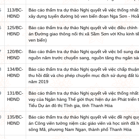
5
113/BC-
Báo cáo thẩm tra dự thảo Nghị quyết về việc thống nhấ
HĐND
xây dựng tuyến đường bộ ven biển đoạn Nga Sơn - Hoằ
6
125/BC-
Báo cáo thẩm tra dự thảo Nghị quyết về việc điều chỉnh
HĐND
án Đường giao thông nối thị xã Sầm Sơn với Khu kinh t
ven biển)
7
120/BC-
Báo cáo thẩm tra dự thảo Nghị quyết về việc bổ sung 
HĐND
nguồn năm trước chuyển sang, nguồn tăng thu ngân sá
8
134/BC-
Báo cáo thẩm tra dự thảo Nghị quyết về việc chấp thu
HĐND
thu hồi đất và cho phép chuyển mục địch sử dụng đất lú
năm 2019
9
131/BC-
Báo cáo thẩm tra dự thảo Nghị quyết về việc thống nhấ
HĐND
vay của Ngân hàng Thế giới thực hiện dự án Phát triển t
Tiểu Dự án đô thị Tĩnh gia, tỉnh Thanh Hóa
0
135/BC-
Báo cáo thẩm tra dự thảo Nghị quyết về việc đề nghị qu
HĐND
án Công viên tưởng niệm các giáo viên và học sinh đã h
sông Mã, phương Nam Ngạn, thành phố Thanh Hóa