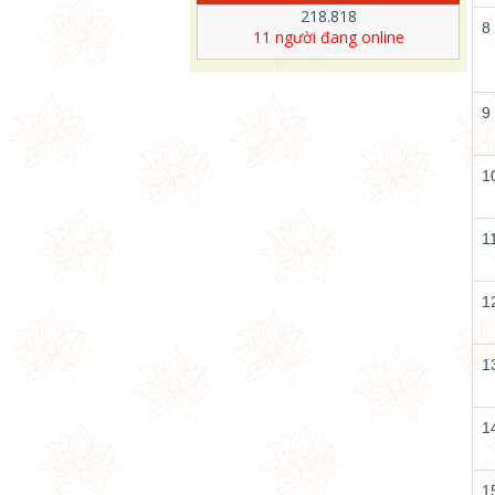
218.818
8
11
người đang online
9
1
1
1
1
1
1