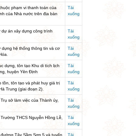
 thuộc phạm vi thanh toán của
Tải
nh của Nhà nước trên địa bàn
xuống
ư dự án xây dựng công trình
Tải
xuống
y dựng hệ thống thông tin và cơ
Tải
 Hóa.
xuống
 dựng, tôn tạo Khu di tích lịch
Tải
ng, huyện Yên Định
xuống
tồn, tôn tạo và phát huy giá trị
Tải
à Trung (giai đoạn 2).
xuống
 Trụ sở làm việc của Thành ủy,
Tải
xuống
ựng Trường THCS Nguyễn Hồng Lễ,
Tải
xuống
ng đường Tây Sầm Sơn 5 và tuyến
Tải