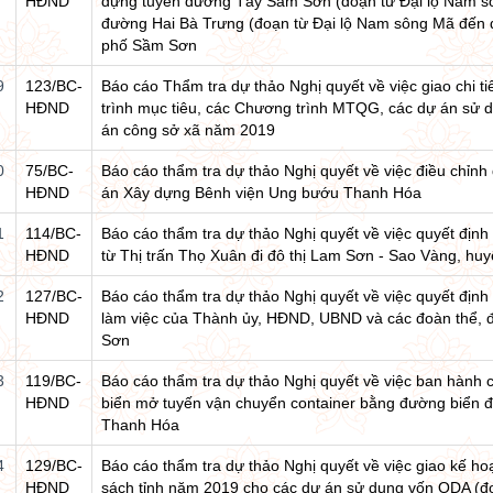
HĐND
dựng tuyến đường Tây Sầm Sơn (đoạn từ Đại lộ Nam sô
đường Hai Bà Trưng (đoạn từ Đại lộ Nam sông Mã đến
phố Sầm Sơn
9
123/BC-
Báo cáo Thẩm tra dự thảo Nghị quyết về việc giao chi t
HĐND
trình mục tiêu, các Chương trình MTQG, các dự án sử 
án công sở xã năm 2019
0
75/BC-
Báo cáo thẩm tra dự thảo Nghị quyết về việc điều chỉnh
HĐND
án Xây dựng Bênh viện Ung bướu Thanh Hóa
1
114/BC-
Báo cáo thẩm tra dự thảo Nghị quyết về việc quyết địn
HĐND
từ Thị trấn Thọ Xuân đi đô thị Lam Sơn - Sao Vàng, hu
2
127/BC-
Báo cáo thẩm tra dự thảo Nghị quyết về việc quyết định
HĐND
làm việc của Thành ủy, HĐND, UBND và các đoàn thể, 
Sơn
3
119/BC-
Báo cáo thẩm tra dự thảo Nghị quyết về việc ban hành c
HĐND
biển mở tuyến vận chuyển container bằng đường biển đi
Thanh Hóa
4
129/BC-
Báo cáo thẩm tra dự thảo Nghị quyết về việc giao kế hoạ
HĐND
sách tỉnh năm 2019 cho các dự án sử dụng vốn ODA (đợ