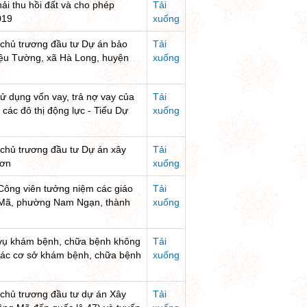
ải thu hồi đất và cho phép
Tải
019
xuống
h chủ trương đầu tư Dự án bảo
Tải
Triệu Tường, xã Hà Long, huyện
xuống
sử dụng vốn vay, trả nợ vay của
Tải
các đô thị động lực - Tiểu Dự
xuống
 chủ trương đầu tư Dự án xây
Tải
Sơn
xuống
 Công viên tưởng niệm các giáo
Tải
ng Mã, phường Nam Ngạn, thành
xuống
h vụ khám bệnh, chữa bệnh không
Tải
 các cơ sở khám bệnh, chữa bệnh
xuống
 chủ trương đầu tư dự án Xây
Tải