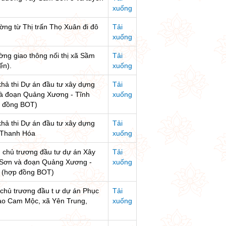
xuống
ờng từ Thị trấn Thọ Xuân đi đô
Tải
xuống
ờng giao thông nối thị xã Sầm
Tải
ển).
xuống
 khả thi Dự án đầu tư xây dựng
Tải
à đoạn Quảng Xương - Tĩnh
xuống
ợp đồng BOT)
 khả thi Dự án đầu tư xây dựng
Tải
h Thanh Hóa
xuống
n chủ trương đầu tư dự án Xây
Tải
 Sơn và đoạn Quảng Xương -
xuống
tư (hợp đồng BOT)
 chủ trương đầu t ư dự án Phục
Tải
 Đào Cam Mộc, xã Yên Trung,
xuống