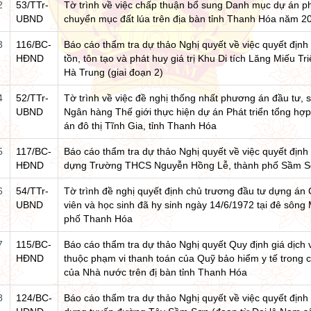
2
53/TTr-
Tờ trình về việc chấp thuận bổ sung Danh mục dự án ph
UBND
chuyển mục đất lúa trên địa bàn tỉnh Thanh Hóa năm 2
3
116/BC-
Báo cáo thẩm tra dự thảo Nghị quyết về việc quyết địn
HĐND
tồn, tôn tạo và phát huy giá trị Khu Di tích Lăng Miếu 
Hà Trung (giai đoạn 2)
4
52/TTr-
Tờ trình về việc đề nghị thống nhất phương án đầu tư, 
UBND
Ngân hàng Thế giới thực hiện dự án Phát triển tổng hợp 
án đô thị Tĩnh Gia, tỉnh Thanh Hóa
5
117/BC-
Báo cáo thẩm tra dự thảo Nghị quyết về việc quyết định
HĐND
dựng Trường THCS Nguyễn Hồng Lễ, thành phố Sầm 
6
54/TTr-
Tờ trình đề nghị quyết định chủ trương đầu tư dựng án
UBND
viên và học sinh đã hy sinh ngày 14/6/1972 tại đê sô
phố Thanh Hóa
7
115/BC-
Báo cáo thẩm tra dự thảo Nghị quyết Quy định giá dịc
HĐND
thuộc phạm vi thanh toán của Quỹ bảo hiểm y tế trong
của Nhà nước trên đị bàn tỉnh Thanh Hóa
8
124/BC-
Báo cáo thẩm tra dự thảo Nghị quyết về việc quyết định