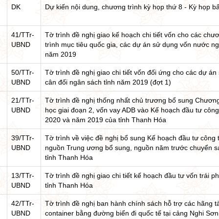
DK
Dự kiến nội dung, chương trình kỳ họp thứ 8 - Kỳ họp 
41/TTr-
Tờ trình đề nghị giao kế hoạch chi tiết vốn cho các chư
UBND
trình mục tiêu quốc gia, các dự án sử dụng vốn nước n
năm 2019
50/TTr-
Tờ trình đề nghị giao chi tiết vốn đối ứng cho các dự 
UBND
cân đối ngân sách tỉnh năm 2019 (đợt 1)
21/TTr-
Tờ trình đề nghị thống nhất chủ trương bổ sung Chương 
UBND
học giai đoạn 2, vốn vay ADB vào Kế hoạch đầu tư công
2020 và năm 2019 của tỉnh Thanh Hóa
39/TTr-
Tờ trình về việc đề nghị bổ sung Kế hoạch đầu tư công
UBND
nguồn Trung ương bổ sung, nguồn năm trước chuyển sa
tỉnh Thanh Hóa
13/TTr-
Tờ trình đề nghị giao chi tiết kế hoạch đầu tư vốn trái
UBND
tỉnh Thanh Hóa
42/TTr-
Tờ trình đề nghị ban hành chính sách hỗ trợ các hãng 
UBND
container bằng đường biển đi quốc tế tại cảng Nghi Sơn