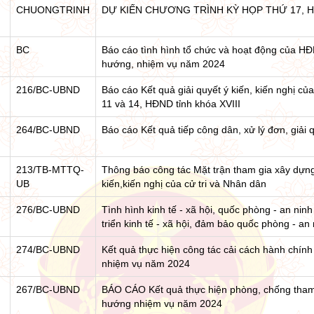
CHUONGTRINH
DỰ KIẾN CHƯƠNG TRÌNH KỲ HỌP THỨ 17, HĐ
BC
Báo cáo tình hình tổ chức và hoạt động của H
hướng, nhiệm vụ năm 2024
216/BC-UBND
Báo cáo Kết quả giải quyết ý kiến, kiến nghị của
11 và 14, HĐND tỉnh khóa XVIII
264/BC-UBND
Báo cáo Kết quả tiếp công dân, xử lý đơn, giải 
213/TB-MTTQ-
Thông báo công tác Mặt trận tham gia xây dựn
UB
kiến,kiến nghị của cử tri và Nhân dân
276/BC-UBND
Tình hình kinh tế - xã hội, quốc phòng - an ni
triển kinh tế - xã hội, đảm bảo quốc phòng - a
274/BC-UBND
Kết quả thực hiện công tác cải cách hành chí
nhiệm vụ năm 2024
267/BC-UBND
BÁO CÁO Kết quả thực hiện phòng, chống tha
hướng nhiệm vụ năm 2024