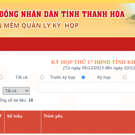
KỲ HỌP THỨ 17 HĐND TỈNH KH
(Từ ngày 05/12/2023 đến ngày 10/12
Tất cả
Trước kỳ họp
Kỳ họp
ổng số tài liệu:
16
T
Số hiệu
Trích yếu