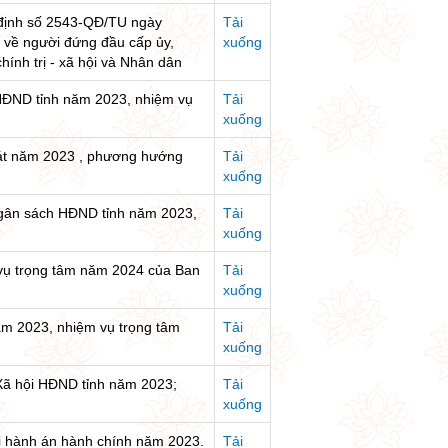
t định số 2543-QĐ/TU ngày
Tải
 về người đứng đầu cấp ủy,
xuống
hính trị - xã hội và Nhân dân
HĐND tỉnh năm 2023, nhiệm vụ
Tải
xuống
sát năm 2023 , phương hướng
Tải
xuống
Ngân sách HĐND tỉnh năm 2023,
Tải
xuống
 vụ trọng tâm năm 2024 của Ban
Tải
xuống
năm 2023, nhiệm vụ trọng tâm
Tải
xuống
Xã hội HĐND tỉnh năm 2023;
Tải
xuống
hi hành án hành chính năm 2023.
Tải