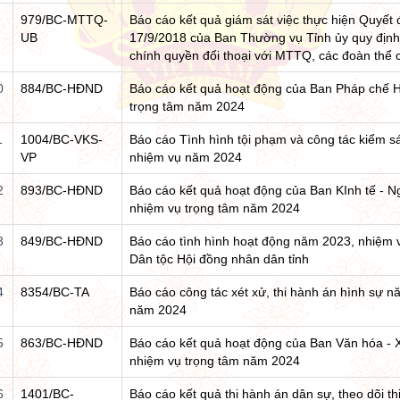
979/BC-MTTQ-
Báo cáo kết quả giám sát việc thực hiện Quyế
UB
17/9/2018 của Ban Thường vụ Tỉnh ủy quy định
chính quyền đối thoại với MTTQ, các đoàn thể c
0
884/BC-HĐND
Báo cáo kết quả hoạt động của Ban Pháp chế 
trọng tâm năm 2024
1
1004/BC-VKS-
Báo cáo Tình hình tội phạm và công tác kiểm 
VP
nhiệm vụ năm 2024
2
893/BC-HĐND
Báo cáo kết quả hoạt động của Ban KInh tế - 
nhiệm vụ trọng tâm năm 2024
3
849/BC-HĐND
Báo cáo tình hình hoạt động năm 2023, nhiệm
Dân tộc Hội đồng nhân dân tỉnh
4
8354/BC-TA
Báo cáo công tác xét xử, thi hành án hình sự 
năm 2024
5
863/BC-HĐND
Báo cáo kết quả hoạt động của Ban Văn hóa - 
nhiệm vụ trọng tâm năm 2024
6
1401/BC-
Báo cáo kết quả thi hành án dân sự, theo dõi t