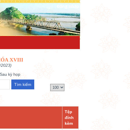
Đăng nhập
ÓA XVIII
/2023)
Sau kỳ họp
Tệp
đính
kèm