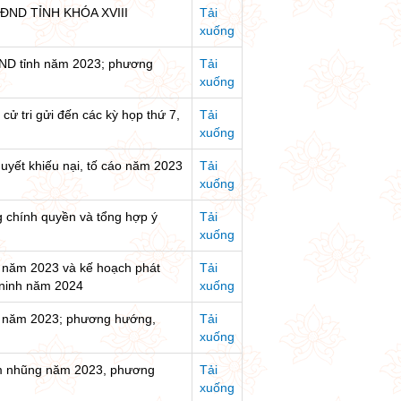
ND TỈNH KHÓA XVIII
Tải
xuống
ĐND tỉnh năm 2023; phương
Tải
xuống
 cử tri gửi đến các kỳ họp thứ 7,
Tải
xuống
quyết khiếu nại, tố cáo năm 2023
Tải
xuống
g chính quyền và tổng hợp ý
Tải
xuống
nh năm 2023 và kế hoạch phát
Tải
n ninh năm 2024
xuống
nh năm 2023; phương hướng,
Tải
xuống
m nhũng năm 2023, phương
Tải
xuống