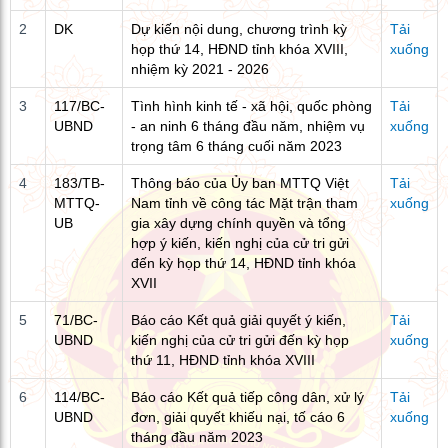
2
DK
Dự kiến nội dung, chương trình kỳ
Tải
họp thứ 14, HĐND tỉnh khóa XVIII,
xuống
nhiệm kỳ 2021 - 2026
3
117/BC-
Tình hình kinh tế - xã hội, quốc phòng
Tải
UBND
- an ninh 6 tháng đầu năm, nhiệm vụ
xuống
trọng tâm 6 tháng cuối năm 2023
4
183/TB-
Thông báo của Ủy ban MTTQ Việt
Tải
MTTQ-
Nam tỉnh về công tác Mặt trận tham
xuống
UB
gia xây dựng chính quyền và tổng
hợp ý kiến, kiến nghị của cử tri gửi
đến kỳ họp thứ 14, HĐND tỉnh khóa
XVII
5
71/BC-
Báo cáo Kết quả giải quyết ý kiến,
Tải
UBND
kiến nghị của cử tri gửi đến kỳ họp
xuống
thứ 11, HĐND tỉnh khóa XVIII
6
114/BC-
Báo cáo Kết quả tiếp công dân, xử lý
Tải
UBND
đơn, giải quyết khiếu nại, tố cáo 6
xuống
tháng đầu năm 2023