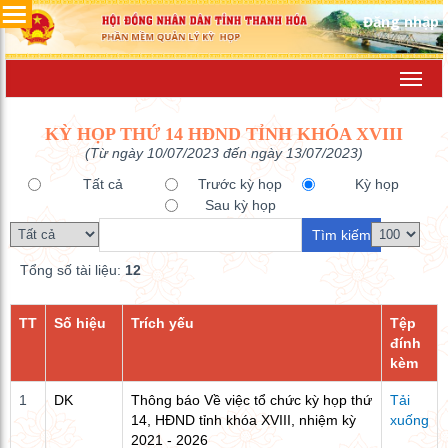
Đăng nhập
Toggl
navig
KỲ HỌP THỨ 14 HĐND TỈNH KHÓA XVIII
(Từ ngày 10/07/2023 đến ngày 13/07/2023)
Tất cả
Trước kỳ họp
Kỳ họp
Sau kỳ họp
Tổng số tài liệu:
12
TT
Số hiệu
Trích yếu
Tệp
đính
kèm
1
DK
Thông báo Về việc tổ chức kỳ họp thứ
Tải
14, HĐND tỉnh khóa XVIII, nhiệm kỳ
xuống
2021 - 2026