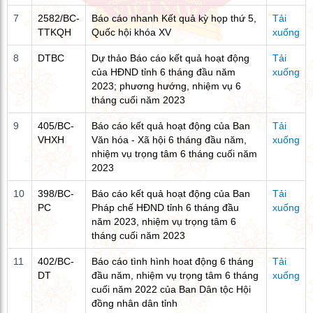
7
2582/BC-
Báo cáo nhanh Kết quả kỳ họp thứ 5,
Tải
TTKQH
Quốc hội khóa XV
xuống
8
DTBC
Dự thảo Báo cáo kết quả hoạt động
Tải
của HĐND tỉnh 6 tháng đầu năm
xuống
2023; phương hướng, nhiệm vụ 6
tháng cuối năm 2023
9
405/BC-
Báo cáo kết quả hoạt động của Ban
Tải
VHXH
Văn hóa - Xã hội 6 tháng đầu năm,
xuống
nhiệm vụ trọng tâm 6 tháng cuối năm
2023
10
398/BC-
Báo cáo kết quả hoạt động của Ban
Tải
PC
Pháp chế HĐND tỉnh 6 tháng đầu
xuống
năm 2023, nhiệm vụ trọng tâm 6
tháng cuối năm 2023
11
402/BC-
Báo cáo tình hình hoat động 6 tháng
Tải
DT
đầu năm, nhiệm vụ trọng tâm 6 tháng
xuống
cuối năm 2022 của Ban Dân tộc Hội
đồng nhân dân tỉnh