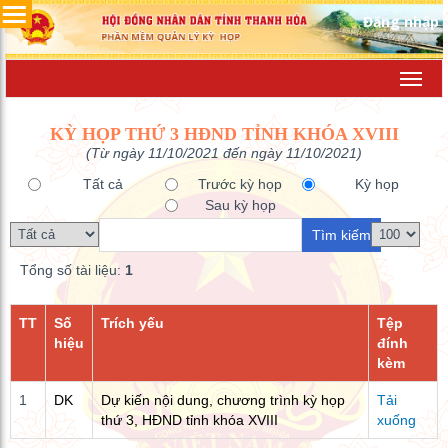
Đăng nhập
Toggl
navig
KỲ HỌP THỨ 3 HĐND TỈNH KHÓA XVIII
(Từ ngày 11/10/2021 đến ngày 11/10/2021)
Tất cả
Trước kỳ họp
Kỳ họp
Sau kỳ họp
Tổng số tài liệu:
1
TT
Số
Trích yếu
Tệp
hiệu
đính
kèm
1
DK
Dự kiến nội dung, chương trình kỳ họp
Tải
thứ 3, HĐND tỉnh khóa XVIII
xuống