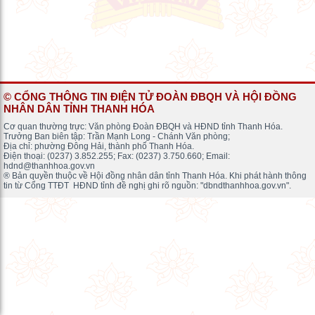
© CỔNG THÔNG TIN ĐIỆN TỬ ĐOÀN ĐBQH VÀ HỘI ĐỒNG
NHÂN DÂN TỈNH THANH HÓA
Cơ quan thường trực: Văn phòng Đoàn ĐBQH và HĐND tỉnh Thanh Hóa.
Trưởng Ban biên tập: Trần Mạnh Long - Chánh Văn phòng;
Địa chỉ: phường Đông Hải, thành phố Thanh Hóa.
Điện thoại: (0237) 3.852.255; Fax: (0237) 3.750.660; Email:
hdnd@thanhhoa.gov.vn
® Bản quyền thuộc về Hội đồng nhân dân tỉnh Thanh Hóa. Khi phát hành thông
tin từ Cổng TTĐT HĐND tỉnh đề nghị ghi rõ nguồn: "dbndthanhhoa.gov.vn".