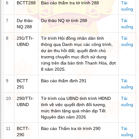
6
BCTT288
Báo cáo thẩm tra tờ trình 288
Tải
xuống
7
Dự thảo
Dự thảo NQ tờ tình 288
Tải
NQ 288
xuống
8
291/TTr-
Tờ trình Hội đồng nhân dân tỉnh
Tải
UBND
thông qua Danh mục các công trình,
xuống
dự án thu hồi đất; quyết định chủ
trương chuyển mục đích sử dụng
rừng trên địa bàn tỉnh Thanh Hóa, đợt
8 năm 2025.
9
BCTT
Báo cáo thẩm định 291
Tải
291
xuống
10
290/TTr-
Tờ trình của UBND tỉnh trình HĐND
Tải
UBND
tỉnh về việc quyết định đối tượng,
xuống
mức thăm tặng quà nhân dịp Tết
Nguyên đán năm 2026
11
BCTT-
Báo cáo Thẩm tra tờ trình 290
Tải
290
xuống