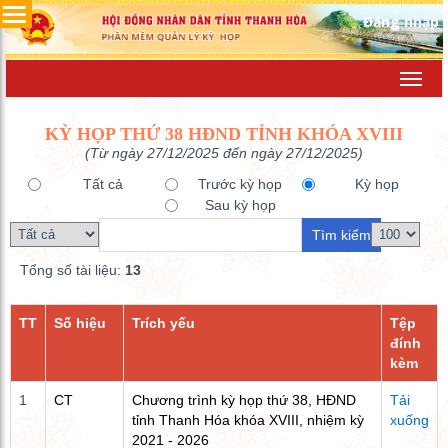
Đăng nhập
Toggl
navig
KỲ HỌP THỨ 38 HĐND TỈNH KHÓA XVIII
(Từ ngày 27/12/2025 đến ngày 27/12/2025)
Tất cả
Trước kỳ họp
Kỳ họp
Sau kỳ họp
Tổng số tài liệu:
13
TT
Số hiệu
Trích yếu
Tệp
đính
kèm
1
CT
Chương trình kỳ họp thứ 38, HĐND
Tải
tỉnh Thanh Hóa khóa XVIII, nhiệm kỳ
xuống
2021 - 2026