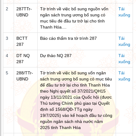
2
287TTr-
Tờ trình về việc bổ sung nguồn vốn
Tải
UBND
ngân sách trung ương bổ sung có
xuống
mục tiêu đè đầu tư trở lại cho tỉnh
Thanh Hóa....
3
BCTT
Báo cáo thẩm tra tờ trình 287
Tải
287
xuống
4
DT NQ
Dự thảo NQ 287
Tải
287
xuống
5
288/TTr-
Tờ trình về việc bổ sung vốn ngân
Tải
UBND
sách trung ương bổ sung có mục tiêu
xuống
để đầu tư trở lại cho tỉnh Thanh Hóa
theo Nghị quyết số 37/2021/QH15
ngày 13/11/2021 của Quốc hội (được
Thủ tướng Chính phủ giao tại Quyết
định số 1568/QĐ-TTg ngày
19/7/2025) vào kế hoạch đầu tư công
nguồn ngân sách nhà nước năm
2025 tỉnh Thanh Hóa