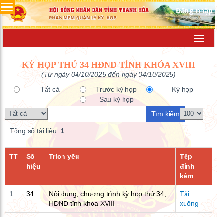
Đăng nhập
Toggl
navig
KỲ HỌP THỨ 34 HĐND TỈNH KHÓA XVIII
(Từ ngày 04/10/2025 đến ngày 04/10/2025)
Tất cả
Trước kỳ họp
Kỳ họp
Sau kỳ họp
Tổng số tài liệu:
1
TT
Số
Trích yếu
Tệp
hiệu
đính
kèm
1
34
Nội dung, chương trình kỳ họp thứ 34,
Tải
HĐND tỉnh khóa XVIII
xuống