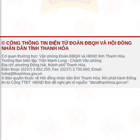
© CỔNG THÔNG TIN ĐIỆN TỬ ĐOÀN ĐBQH VÀ HỘI ĐỒNG
NHÂN DÂN TỈNH THANH HÓA
Cơ quan thường trực: Văn phòng Đoàn ĐBQH và HĐND tỉnh Thanh Hóa.
Trưởng Ban biên tập: Trần Mạnh Long - Chánh Văn phòng;
Địa chỉ: phường Đông Hải, thành phố Thanh Hóa.
Điện thoại: (0237) 3.852.255; Fax: (0237) 3.750.660; Email:
hdnd@thanhhoa.gov.vn
® Bản quyền thuộc về Hội đồng nhân dân tỉnh Thanh Hóa. Khi phát hành thông
tin từ Cổng TTĐT HĐND tỉnh đề nghị ghi rõ nguồn: "dbndthanhhoa.gov.vn".