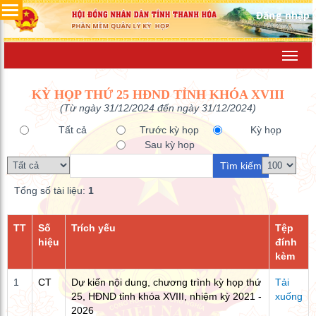
Đăng nhập
Toggl
navig
KỲ HỌP THỨ 25 HĐND TỈNH KHÓA XVIII
(Từ ngày 31/12/2024 đến ngày 31/12/2024)
Tất cả
Trước kỳ họp
Kỳ họp
Sau kỳ họp
Tổng số tài liệu:
1
TT
Số
Trích yếu
Tệp
hiệu
đính
kèm
1
CT
Dự kiến nội dung, chương trình kỳ họp thứ
Tải
25, HĐND tỉnh khóa XVIII, nhiệm kỳ 2021 -
xuống
2026