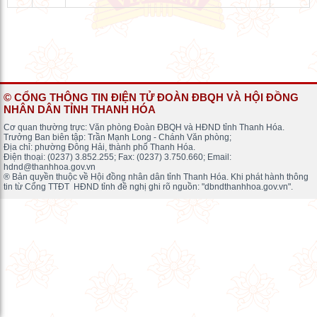
© CỔNG THÔNG TIN ĐIỆN TỬ ĐOÀN ĐBQH VÀ HỘI ĐỒNG
NHÂN DÂN TỈNH THANH HÓA
Cơ quan thường trực: Văn phòng Đoàn ĐBQH và HĐND tỉnh Thanh Hóa.
Trưởng Ban biên tập: Trần Mạnh Long - Chánh Văn phòng;
Địa chỉ: phường Đông Hải, thành phố Thanh Hóa.
Điện thoại: (0237) 3.852.255; Fax: (0237) 3.750.660; Email:
hdnd@thanhhoa.gov.vn
® Bản quyền thuộc về Hội đồng nhân dân tỉnh Thanh Hóa. Khi phát hành thông
tin từ Cổng TTĐT HĐND tỉnh đề nghị ghi rõ nguồn: "dbndthanhhoa.gov.vn".