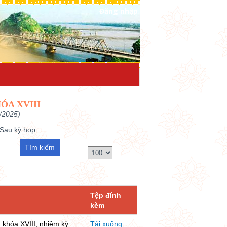
Đăng nhập
ÓA XVIII
/2025)
Sau kỳ họp
Tệp đính
kèm
 khóa XVIII, nhiệm kỳ
Tải xuống