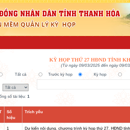
KỲ HỌP THỨ 27 HĐND TỈNH KH
(Từ ngày 09/03/2025 đến ngày 09/03
Tất cả
Trước kỳ họp
Kỳ họp
ổng số tài liệu:
1
T
Số
Trích yếu
hiệu
1
Dự kiến nội dung, chương trình kỳ họp thứ 27, HĐND tỉnh