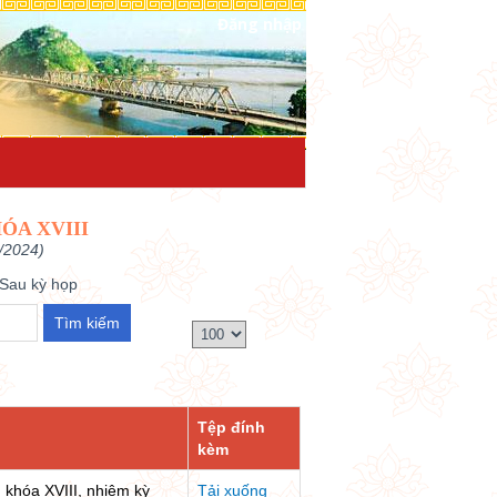
Đăng nhập
ÓA XVIII
/2024)
Sau kỳ họp
Tệp đính
kèm
 khóa XVIII, nhiệm kỳ
Tải xuống