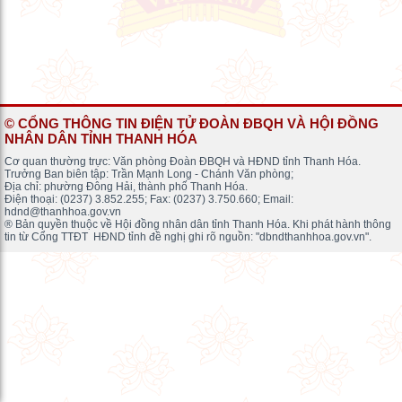
© CỔNG THÔNG TIN ĐIỆN TỬ ĐOÀN ĐBQH VÀ HỘI ĐỒNG
NHÂN DÂN TỈNH THANH HÓA
Cơ quan thường trực: Văn phòng Đoàn ĐBQH và HĐND tỉnh Thanh Hóa.
Trưởng Ban biên tập: Trần Mạnh Long - Chánh Văn phòng;
Địa chỉ: phường Đông Hải, thành phố Thanh Hóa.
Điện thoại: (0237) 3.852.255; Fax: (0237) 3.750.660; Email:
hdnd@thanhhoa.gov.vn
® Bản quyền thuộc về Hội đồng nhân dân tỉnh Thanh Hóa. Khi phát hành thông
tin từ Cổng TTĐT HĐND tỉnh đề nghị ghi rõ nguồn: "dbndthanhhoa.gov.vn".