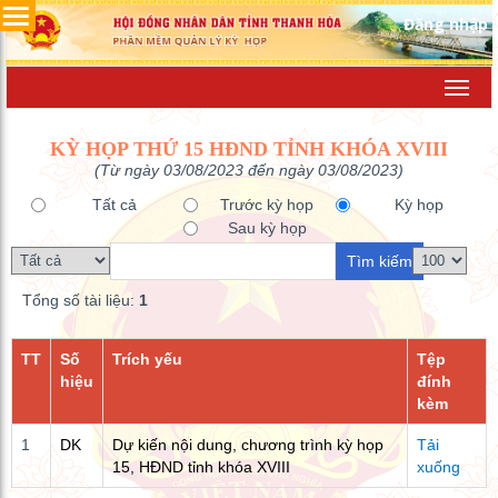
Đăng nhập
Toggl
navig
KỲ HỌP THỨ 15 HĐND TỈNH KHÓA XVIII
(Từ ngày 03/08/2023 đến ngày 03/08/2023)
Tất cả
Trước kỳ họp
Kỳ họp
Sau kỳ họp
Tổng số tài liệu:
1
TT
Số
Trích yếu
Tệp
hiệu
đính
kèm
1
DK
Dự kiến nội dung, chương trình kỳ họp
Tải
15, HĐND tỉnh khóa XVIII
xuống