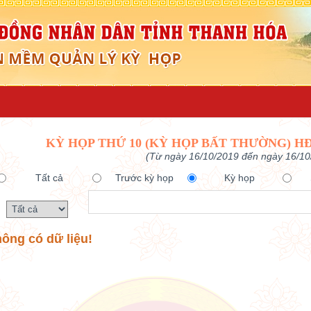
KỲ HỌP THỨ 10 (KỲ HỌP BẤT THƯỜNG) H
(Từ ngày 16/10/2019 đến ngày 16/10
Tất cả
Trước kỳ họp
Kỳ họp
ông có dữ liệu!