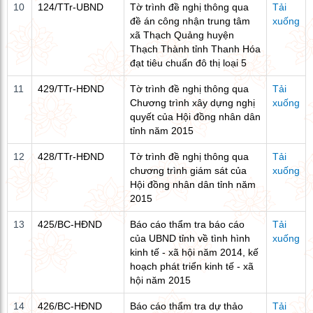
10
124/TTr-UBND
Tờ trình đề nghị thông qua
Tải
đề án công nhận trung tâm
xuống
xã Thạch Quảng huyện
Thạch Thành tỉnh Thanh Hóa
đạt tiêu chuẩn đô thị loại 5
11
429/TTr-HĐND
Tờ trình đề nghị thông qua
Tải
Chương trình xây dựng nghị
xuống
quyết của Hội đồng nhân dân
tỉnh năm 2015
12
428/TTr-HĐND
Tờ trình đề nghị thông qua
Tải
chương trình giám sát của
xuống
Hội đồng nhân dân tỉnh năm
2015
13
425/BC-HĐND
Báo cáo thẩm tra báo cáo
Tải
của UBND tỉnh về tình hình
xuống
kinh tế - xã hội năm 2014, kế
hoạch phát triển kinh tế - xã
hội năm 2015
14
426/BC-HĐND
Báo cáo thẩm tra dự thảo
Tải