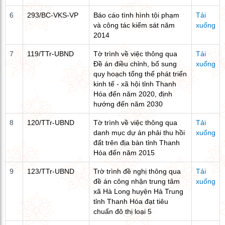
6
293/BC-VKS-VP
Báo cáo tình hình tội phạm
Tải
và công tác kiểm sát năm
xuống
2014
7
119/TTr-UBND
Tờ trình về việc thông qua
Tải
Đề án điều chỉnh, bổ sung
xuống
quy hoạch tổng thể phát triển
kinh tế - xã hội tỉnh Thanh
Hóa đến năm 2020, định
hướng đến năm 2030
8
120/TTr-UBND
Tờ trình về việc thông qua
Tải
danh mục dự án phải thu hồi
xuống
đất trên địa bàn tỉnh Thanh
Hóa đến năm 2015
9
123/TTr-UBND
Trờ trình đề nghị thông qua
Tải
đề án công nhận trung tâm
xuống
xã Hà Long huyện Hà Trung
tỉnh Thanh Hóa đạt tiêu
chuẩn đô thị loại 5