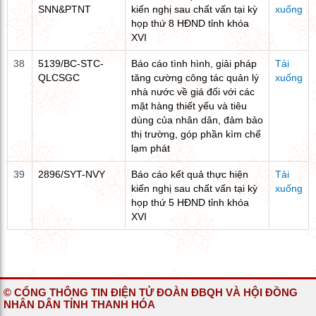
SNN&PTNT
kiến nghị sau chất vấn tại kỳ
xuống
họp thứ 8 HĐND tỉnh khóa
XVI
38
5139/BC-STC-
Báo cáo tình hình, giải pháp
Tải
QLCSGC
tăng cường công tác quản lý
xuống
nhà nước về giá đối với các
mặt hàng thiết yếu và tiêu
dùng của nhân dân, đảm bảo
thị trường, góp phần kìm chế
lạm phát
39
2896/SYT-NVY
Báo cáo kết quả thực hiện
Tải
kiến nghị sau chất vấn tại kỳ
xuống
họp thứ 5 HĐND tỉnh khóa
XVI
© CỔNG THÔNG TIN ĐIỆN TỬ ĐOÀN ĐBQH VÀ HỘI ĐỒNG
NHÂN DÂN TỈNH THANH HÓA