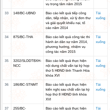
vụ trọng tâm năm 2015
33
148/BC-UBND
Báo cáo kết quả tiếp công
Tải
dân, tiếp nhận, xử lý đơn thư
xuống
và giải quyết khiếu nại, tố
cáo năm 2014
34
875/BC-THA
Báo cáo kết quả công tác thi
Tải
hành án dân sự năm 2014,
xuống
phương hướng, nhiệm vụ
công tác năm 2015
35
3202/SLDDTBXH-
Báo cáo kết quả thực hiện
Tải
NCC
nội dung chất vấn tại kỳ họp
xuống
thứ 5 HĐND tỉnh Thanh Hóa
khóa XVI
36
186/BC-STNMT
Báo cáo kết quả thực hiện
Tải
kiến nghị sau chất vấn tại kỳ
xuống
họp thứ 8 HĐND tỉnh khóa
XVI
37
255/BC-
Báo cáo kết quả thực hiện
Tải