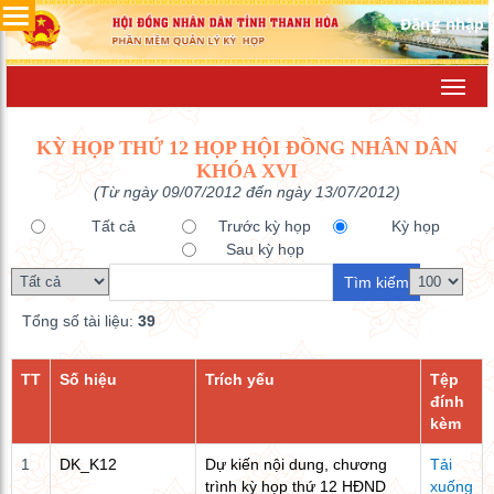
Đăng nhập
Toggl
navig
KỲ HỌP THỨ 12 HỌP HỘI ĐỒNG NHÂN DÂN
KHÓA XVI
(Từ ngày 09/07/2012 đến ngày 13/07/2012)
Tất cả
Trước kỳ họp
Kỳ họp
Sau kỳ họp
Tổng số tài liệu:
39
TT
Số hiệu
Trích yếu
Tệp
đính
kèm
1
DK_K12
Dự kiến nội dung, chương
Tải
trình kỳ họp thứ 12 HĐND
xuống