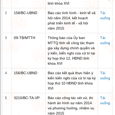
tỉnh khóa XVI
2
158/BC-UBND
Báo cáo tình hình - kinh tế xã
Tải
hội năm 2014, kết hoạch
xuống
phát triển kinh tế - xã hội
năm 2015
3
09-TB/MTTH
Thông báo của Ủy ban
Tải
MTTQ tỉnh về công tác tham
xuống
gia xây dựng chính quyền và
ý kiến, kiến nghị của cử tri tại
kỳ họp thứ 12, HĐND tỉnh
khóa XVI
4
156/BC-UBND
Báo cáo kết quả thực hiện ý
Tải
kiến kiến nghị của cử tri tại kỳ
xuống
họp thứ 10 HĐND tỉnh khóa
XVI
5
3210/BC-TA-VP
Báo cáo công tác xét xử, thi
Tải
hành án hình sự năm 2014
xuống
và phương hướng, nhiệm vụ
năm 2015