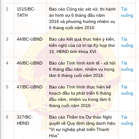
2
1515/BC-
Báo cáo Công tác xét xử, thi hành
Tải
TATH
án hình sự 6 tháng đầu năm
xuống
2016 và phương hướng nhiệm vụ
6 tháng cuối năm 2016
3
44/BC-UBND
Báo cáo Kết quả thực hiện ý kiến,
Tải
kiến nghị của cử tri tại Kỳ họp thứ
xuống
15, HĐND tỉnh khóa XVI
4
46/BC-UBND
Báo cáo Tình hình kinh tế - xã hội
Tải
6 tháng đầu năm, nhiệm vụ trọng
xuống
tâm 6 tháng cuối năm 2016
5
47/BC-UBND
Báo cáo Tình hình thực hiện kế
Tải
hoạch đầu tư phát triển 6 tháng
xuống
đầu năm, nhiệm vụ trọng tâm 6
tháng cuối năm 2016
6
327/BC-
Báo cáo Thẩm tra Dự thảo Nghị
Tải
HĐND
quyết về Quy định tặng danh hiệu
xuống
"Vì sự nghiệp phát triển Thanh
Hóa"