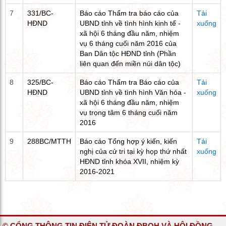
7
331/BC-
Báo cáo Thẩm tra báo cáo của
Tải
HĐND
UBND tỉnh về tình hình kinh tế -
xuống
xã hội 6 tháng đầu năm, nhiệm
vụ 6 tháng cuối năm 2016 của
Ban Dân tộc HĐND tỉnh (Phần
liên quan đến miền núi dân tộc)
8
325/BC-
Báo cáo Thẩm tra Báo cáo của
Tải
HĐND
UBND tỉnh về tình hình Văn hóa -
xuống
xã hội 6 tháng đầu năm, nhiệm
vụ trọng tâm 6 tháng cuối năm
2016
9
288BC/MTTH
Báo cáo Tổng hợp ý kiến, kiến
Tải
nghị của cử tri tại kỳ họp thứ nhất
xuống
HĐND tỉnh khóa XVII, nhiệm kỳ
2016-2021
© CỔNG THÔNG TIN ĐIỆN TỬ ĐOÀN ĐBQH VÀ HỘI ĐỒNG