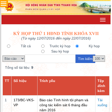
Đăng nhập
Toggl
navig
KỲ HỌP THỨ 1 HĐND TỈNH KHÓA XVII
(Từ ngày 12/07/2016 đến ngày 22/07/2016)
Tất cả
Trước kỳ họp
Kỳ họp
Sau kỳ họp
Tổng số tài liệu:
9
TT
Số hiệu
Trích yếu
Tệp
đính
kèm
1
173/BC-VKS-
Báo cáo Tình hình tội phạm và
Tải
VP
công tác kiểm sát 6 tháng đầu
xuống
năm 2016