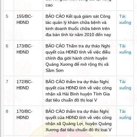
cao
5
155/BC-
BÁO CÁO Kết quả giám sát Công
Tải
HĐND
tác quản lý khám chữa bệnh và
xuống
kinh doanh thuốc chữa bênh trên
địa bàn tỉnh từ năm 2010 đến nay
6
173/BC-
BÁO CÁO Thẩm tra dự thảo Nghị
Tải
HĐND
quyết của HĐND tỉnh về việc điều
xuống
chỉnh địa giới hành chính huyện
Quảng Xương để mở rộng thị xã
Sầm Sơn
7
172/BC-
BÁO CÁO thẩm tra dự thảo Nghị
Tải
HĐND
quyết của HĐND tỉnh về việc công
xuống
nhận xã Hải Bình huyện Tỉnh Gia
đạt tiêu chuẩn đô thị loại V
8
170/BC-
BÁO CÁO thẩm tra dự thảo Nghị
Tải
HĐND
quyết của HĐND tỉnh về việc công
xuống
nhận xã Quảng Lợi, huyện Quảng
Xương đạt tiêu chuẩn đô thị loại V