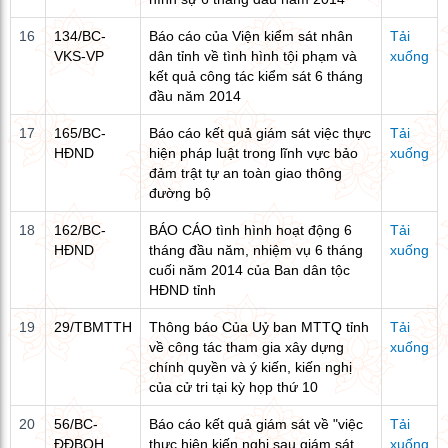
16
134/BC-
Báo cáo của Viện kiểm sát nhân
Tải
VKS-VP
dân tỉnh về tình hình tội phạm và
xuống
kết quả công tác kiểm sát 6 tháng
đầu năm 2014
17
165/BC-
Báo cáo kết quả giám sát việc thực
Tải
HĐND
hiện pháp luật trong lĩnh vực bảo
xuống
đảm trật tự an toàn giao thông
đường bộ
18
162/BC-
BÁO CÁO tình hình hoạt động 6
Tải
HĐND
tháng đầu năm, nhiệm vụ 6 tháng
xuống
cuối năm 2014 của Ban dân tộc
HĐND tỉnh
19
29/TBMTTH
Thông báo Của Uỷ ban MTTQ tỉnh
Tải
về công tác tham gia xây dựng
xuống
chính quyền và ý kiến, kiến nghị
của cử tri tại kỳ họp thứ 10
20
56/BC-
Báo cáo kết quả giám sát về "việc
Tải
ĐĐBQH
thực hiện kiến nghị sau giám sát
xuống