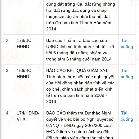
dụng đất trồng lúa, đất rừng phòng
hộ, đất rừng đặc dụng và chấp
thuận các dự án phải thu hồi đất
trên địa bản tỉnh Thanh Hóa năm
2014
2
178/BC-
Báo cáo Thẩm tra báo cáo của
Tải
HĐND
UBND tỉnh về tình hình kinh tế - xã
xuống
hội 6 tháng đầu năm; nhiệm vụ
trong tâm 6 tháng cuối năm 2014
3
156/BC-
BÁO CÁO KẾT QUẢ GIÁM SÁT
Tải
HĐND
Tình hình thực hiện các nghị quyết
xuống
của Hội đồng nhân dân tỉnh về các
cơ chế, chính sách phát triển kinh
tế trên địa bàn tỉnh năm 2009 -
2013
4
174/HĐND-
BÁO CÁO thẩm tra Dự thảo Nghị
Tải
VHXH
quyết về việc bãi bỏ Nghị quyết số
xuống
07/NQ-HĐND ngày 20/7/200 của
HĐND tỉnh về chính sách ưu đãi
đối với giáo viên công tác tại vùng