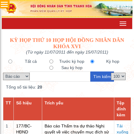
Đăng nhập
Toggl
navig
KỲ HỌP THỨ 10 HỌP HỘI ĐỒNG NHÂN DÂN
KHÓA XVI
(Từ ngày 11/07/2011 đến ngày 15/07/2011)
Tất cả
Trước kỳ họp
Kỳ họp
Sau kỳ họp
Tổng số tài liệu:
20
TT
Số hiệu
Trích yếu
Tệp
đính
kèm
1
177/BC-
Báo cáo Thẩm tra dự thảo Nghị
Tải
HĐND
quyết về việc chuyển mục đích sử
xuống