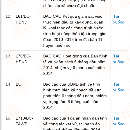
chức cấp xã chưa đạt chuẩn
12
161/BC-
BÁO CÁO Kết quả giám sát việc
Tải
HĐND
thực hiện đầu tư xây dựng, quản
xuống
lý, khai thác các công trình nước
sinh hoạt nông thôn tập trung, giai
đoạn 2010-2013 trên địa bàn 11
huyện miền núi
13
176/BC-
BÁO CÁO Hoạt động của Ban Kinh
Tải
HĐND
tế và Ngân sách 6 tháng đầu năm
xuống
2014, nhiệm vụ 6 tháng cuối năm
2014
14
BC
Báo cáo của UBND tỉnh về tình
Tải
hình thực hiện kế hoạch đầu tư
xuống
phát triển 6 tháng đầu năm, nhiệm
vụ trọng tâm 6 tháng cuối năm
2014
15
1713/BC-
Báo cáo của Tòa án nhân dân tỉnh
Tải
TA-VP
về công tác xét xử, thi hành án
xuống
hình sự 6 tháng đầu năm 2014