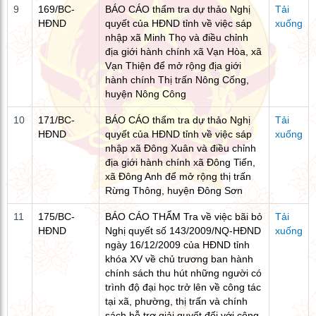
9
169/BC-
BÁO CÁO thẩm tra dự thảo Nghị
Tải
HĐND
quyết của HĐND tỉnh về việc sáp
xuống
nhập xã Minh Thọ và điều chỉnh
địa giới hành chính xã Vạn Hòa, xã
Vạn Thiện để mở rộng địa giới
hành chính Thị trấn Nông Cống,
huyện Nông Công
10
171/BC-
BÁO CÁO thẩm tra dự thảo Nghị
Tải
HĐND
quyết của HĐND tỉnh về việc sáp
xuống
nhập xã Đông Xuân và điều chỉnh
địa giới hành chính xã Đông Tiến,
xã Đông Anh để mở rộng thị trấn
Rừng Thông, huyện Đông Sơn
11
175/BC-
BÁO CÁO THẨM Tra về việc bãi bỏ
Tải
HĐND
Nghị quyết số 143/2009/NQ-HĐND
xuống
ngày 16/12/2009 của HĐND tỉnh
khóa XV về chủ trương ban hành
chính sách thu hút những người có
trình độ đại học trở lên về công tác
tại xã, phường, thị trấn và chính
sách hỗ trợ giải quyết đối với công