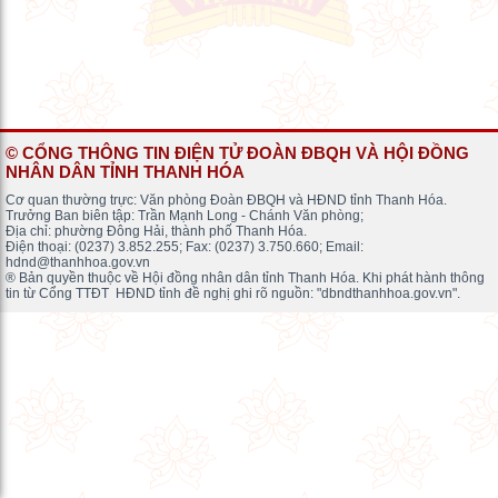
© CỔNG THÔNG TIN ĐIỆN TỬ ĐOÀN ĐBQH VÀ HỘI ĐỒNG
NHÂN DÂN TỈNH THANH HÓA
Cơ quan thường trực: Văn phòng Đoàn ĐBQH và HĐND tỉnh Thanh Hóa.
Trưởng Ban biên tập: Trần Mạnh Long - Chánh Văn phòng;
Địa chỉ: phường Đông Hải, thành phố Thanh Hóa.
Điện thoại: (0237) 3.852.255; Fax: (0237) 3.750.660; Email:
hdnd@thanhhoa.gov.vn
® Bản quyền thuộc về Hội đồng nhân dân tỉnh Thanh Hóa. Khi phát hành thông
tin từ Cổng TTĐT HĐND tỉnh đề nghị ghi rõ nguồn: "dbndthanhhoa.gov.vn".