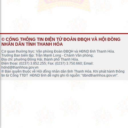
© CỔNG THÔNG TIN ĐIỆN TỬ ĐOÀN ĐBQH VÀ HỘI ĐỒNG
NHÂN DÂN TỈNH THANH HÓA
Cơ quan thường trực: Văn phòng Đoàn ĐBQH và HĐND tỉnh Thanh Hóa.
Trưởng Ban biên tập: Trần Mạnh Long - Chánh Văn phòng;
Địa chỉ: phường Đông Hải, thành phố Thanh Hóa.
Điện thoại: (0237) 3.852.255; Fax: (0237) 3.750.660; Email:
hdnd@thanhhoa.gov.vn
® Bản quyền thuộc về Hội đồng nhân dân tỉnh Thanh Hóa. Khi phát hành thông
tin từ Cổng TTĐT HĐND tỉnh đề nghị ghi rõ nguồn: "dbndthanhhoa.gov.vn".