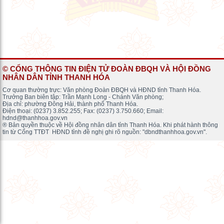
© CỔNG THÔNG TIN ĐIỆN TỬ ĐOÀN ĐBQH VÀ HỘI ĐỒNG
NHÂN DÂN TỈNH THANH HÓA
Cơ quan thường trực: Văn phòng Đoàn ĐBQH và HĐND tỉnh Thanh Hóa.
Trưởng Ban biên tập: Trần Mạnh Long - Chánh Văn phòng;
Địa chỉ: phường Đông Hải, thành phố Thanh Hóa.
Điện thoại: (0237) 3.852.255; Fax: (0237) 3.750.660; Email:
hdnd@thanhhoa.gov.vn
® Bản quyền thuộc về Hội đồng nhân dân tỉnh Thanh Hóa. Khi phát hành thông
tin từ Cổng TTĐT HĐND tỉnh đề nghị ghi rõ nguồn: "dbndthanhhoa.gov.vn".