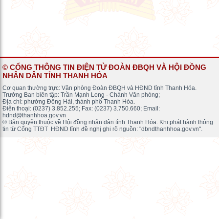
© CỔNG THÔNG TIN ĐIỆN TỬ ĐOÀN ĐBQH VÀ HỘI ĐỒNG
NHÂN DÂN TỈNH THANH HÓA
Cơ quan thường trực: Văn phòng Đoàn ĐBQH và HĐND tỉnh Thanh Hóa.
Trưởng Ban biên tập: Trần Mạnh Long - Chánh Văn phòng;
Địa chỉ: phường Đông Hải, thành phố Thanh Hóa.
Điện thoại: (0237) 3.852.255; Fax: (0237) 3.750.660; Email:
hdnd@thanhhoa.gov.vn
® Bản quyền thuộc về Hội đồng nhân dân tỉnh Thanh Hóa. Khi phát hành thông
tin từ Cổng TTĐT HĐND tỉnh đề nghị ghi rõ nguồn: "dbndthanhhoa.gov.vn".