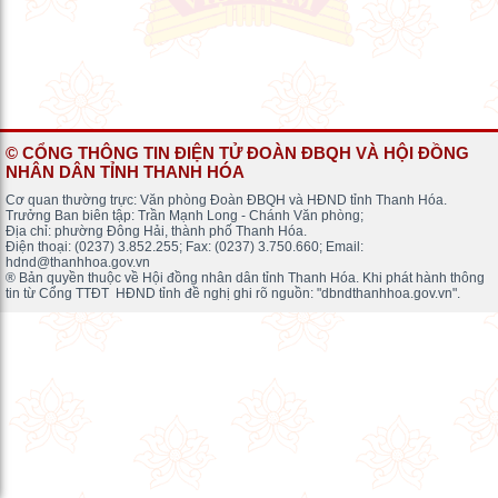
© CỔNG THÔNG TIN ĐIỆN TỬ ĐOÀN ĐBQH VÀ HỘI ĐỒNG
NHÂN DÂN TỈNH THANH HÓA
Cơ quan thường trực: Văn phòng Đoàn ĐBQH và HĐND tỉnh Thanh Hóa.
Trưởng Ban biên tập: Trần Mạnh Long - Chánh Văn phòng;
Địa chỉ: phường Đông Hải, thành phố Thanh Hóa.
Điện thoại: (0237) 3.852.255; Fax: (0237) 3.750.660; Email:
hdnd@thanhhoa.gov.vn
® Bản quyền thuộc về Hội đồng nhân dân tỉnh Thanh Hóa. Khi phát hành thông
tin từ Cổng TTĐT HĐND tỉnh đề nghị ghi rõ nguồn: "dbndthanhhoa.gov.vn".