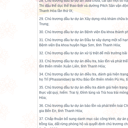
28. Chủ trương đầu tư dự án Sửa chữa, cải tạo một số h
Thi đấu thể dục thể thao tỉnh và đường Pitch Sân vận độn
Thanh Hóa lần thứ IX;
29. Chủ trương đầu tư dự án Xây dựng nhà khám chữa 
Trung;
30. Chủ trương đầu tư dự án Bệnh viện Đa khoa thành 
31. Chủ trương đầu tư dự án Đầu tư xây dựng một số hạn
Bệnh viện Đa khoa huyện Nga Sơn, tỉnh Thanh Hóa;
32. Chủ trương đầu tư dự án xử lý triệt để môi trường b
33. Chủ trương đầu tư dự án điều tra, bảo tồn và phát triể
tồn thiên nhiên Xuân Liên, tỉnh Thanh Hóa;
34. Chủ trương đầu tư dự án điều tra, đánh giá hiện trạn
họ Trĩ (Phasianidae) tại Khu Bảo tồn thiên nhiên Pù Hu, 
35. Chủ trương đầu tư dự án điều tra đánh giá hiện trạn
thực vật quý, hiếm: Trai lý, Đỉnh tùng và Trà hoa trái mỏ
Hóa;
36. Chủ trương đầu tư dự án bảo tồn và phát triển loài 
gia Bến En, tỉnh Thanh Hóa;
37. Chấp thuận bổ sung danh mục các công trình, dự án p
trồng lúa, đất rừng phòng hộ và quyết định chủ trương c