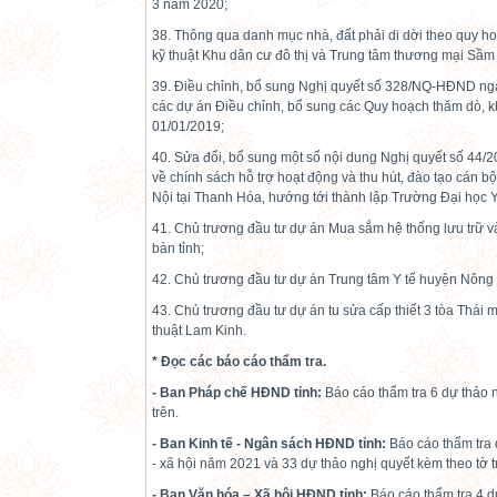
3 năm 2020;
38. Thông qua danh mục nhà, đất phải di dời theo quy h
kỹ thuật Khu dân cư đô thị và Trung tâm thương mại Sầ
39. Điều chỉnh, bổ sung Nghị quyết số 328/NQ-HĐND ng
các dự án Điều chỉnh, bổ sung các Quy hoạch thăm dò, k
01/01/2019;
40. Sửa đổi, bổ sung một số nội dung Nghị quyết số 4
về chính sách hỗ trợ hoạt động và thu hút, đào tạo cán 
Nội tại Thanh Hóa, hướng tới thành lập Trường Đại học 
41. Chủ trương đầu tư dự án Mua sắm hệ thống lưu trữ và 
bàn tỉnh;
42. Chủ trương đầu tư dự án Trung tâm Y tế huyện Nông
43. Chủ trương đầu tư dự án tu sửa cấp thiết 3 tòa Thái mi
thuật Lam Kinh.
*
Đọc
các
báo cáo thẩm tra.
- Ban Pháp chế HĐND tỉnh:
Báo cáo thẩm tra 6 dự thảo n
trên.
-
Ban Kinh tế
-
Ngân sách HĐND tỉnh
:
Báo cáo thẩm tra d
- xã hội năm 2021 và 33 dự thảo nghị quyết kèm theo tờ t
- Ban Văn hóa – Xã hội HĐND tỉnh:
Báo cáo thẩm tra 4 d