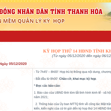
KỲ HỌP THỨ 14 HĐND TỈNH K
(Từ ngày 05/12/2020 đến ngày 06/12
Ngày 05/12/2020
- Từ 7h45' – 8h00': Họp trù bị thông qua nội dung, chươn
- Bắt đầu từ 8h00':
Chào cờ, khai mạc kỳ họp
.
* Đọc các báo cáo:
1. Báo cáo của UBND tỉnh tóm tắt tình hình kinh tế - xã hộ
năm 2021;
2. Thông báo của Ủy ban MTTQ tỉnh về công tác Mặt trận t
kiến, kiến nghị của cử tri gửi đến kỳ họp thứ 14 HĐND tỉ