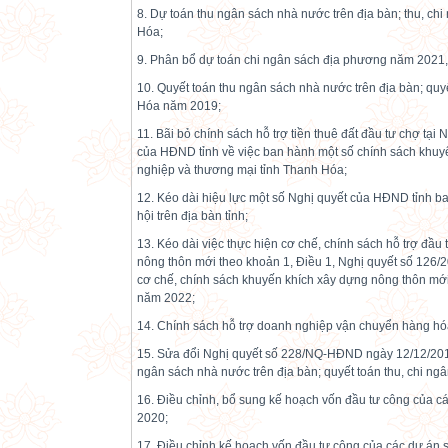
8. Dự toán thu ngân sách nhà nước trên địa bàn; thu, c
Hóa;
9. Phân bổ dự toán chi ngân sách địa phương năm 2021,
10. Quyết toán thu ngân sách nhà nước trên địa bàn; quy
Hóa năm 2019;
11. Bãi bỏ chính sách hỗ trợ tiền thuê đất đầu tư chợ t
của HĐND tỉnh về việc ban hành một số chính sách khuyến
nghiệp và thương mại tỉnh Thanh Hóa;
12. Kéo dài hiệu lực một số Nghị quyết của HĐND tỉnh ban
hội trên địa bàn tỉnh;
13. Kéo dài việc thực hiện cơ chế, chính sách hỗ trợ đầu
nông thôn mới theo khoản 1, Điều 1, Nghị quyết số 12
cơ chế, chính sách khuyến khích xây dựng nông thôn mới
năm 2022;
14. Chính sách hỗ trợ doanh nghiệp vận chuyển hàng h
15. Sửa đổi Nghị quyết số 228/NQ-HĐND ngày 12/12/201
ngân sách nhà nước trên địa bàn; quyết toán thu, chi n
16. Điều chỉnh, bổ sung kế hoạch vốn đầu tư công của 
2020;
17. Điều chỉnh kế hoạch vốn đầu tư công của các dự án 