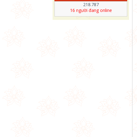
218.787
16
người đang online