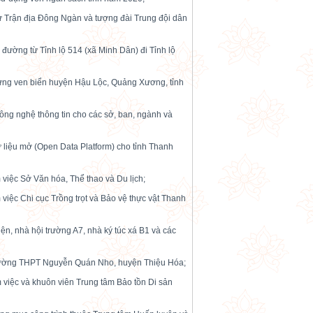
 sử Trận địa Đông Ngàn và tượng đài Trung đội dân
 đường từ Tỉnh lộ 514 (xã Minh Dân) đi Tỉnh lộ
 rừng ven biển huyện Hậu Lộc, Quảng Xương, tỉnh
ông nghệ thông tin cho các sở, ban, ngành và
 liệu mở (Open Data Platform) cho tỉnh Thanh
 việc Sở Văn hóa, Thể thao và Du lịch;
 việc Chi cục Trồng trọt và Bảo vệ thực vật Thanh
ện, nhà hội trường A7, nhà ký túc xá B1 và các
Trường THPT Nguyễn Quán Nho, huyện Thiệu Hóa;
 việc và khuôn viên Trung tâm Bảo tồn Di sản