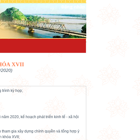
Đăng nhập
HÓA XVII
/2020)
g trình kỳ họp;
i năm 2020, kế hoạch phát triển kinh tế - xã hội
ham gia xây dựng chính quyền và tổng hợp ý
nh khóa XVII;