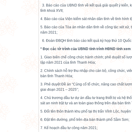
3. Báo cáo của UBND tỉnh về kết quả giải quyết ý kiến, k
tỉnh khoá XVII;
4. Báo cáo của Viện kiểm sát nhân dân tỉnh về tình hình 
5. Báo cáo của Tòa án nhân dân tỉnh về công tác xét xử,
năm 2021;
6. Đoàn ĐBQH tỉnh báo cáo kết quả kỳ họp thứ 10 Quốc 
*
Đọc
các tờ trình
của UBND tỉnh trình HĐND tỉnh xem x
1. Giao biên chế công chức hành chính; phê duyệt số lượ
lập năm 2021 của tỉnh Thanh Hóa;
2. Chính sách hỗ trợ thu nhập cho cán bộ, công chức, viê
bàn tỉnh Thanh Hóa;
3. Phê duyệt Đề án “Củng cố tổ chức, nâng cao chất lượ
giai đoạn 2021 – 2025”;
4. Chủ trương đầu tư dự án đầu tư trang thiết bị và hệ t
sát an ninh trật tự và an toàn giao thông trên địa bàn tỉn
5. Đổi tên thôn thành khu phố tại thị trấn Vĩnh Lộc, huyện
6. Đặt tên đường, phố trên địa bàn thành phố Sầm Sơn;
7. Kế hoạch đầu tư công năm 2021;