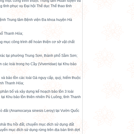
ạng mục công trình thuộc Trung tâm Huấn luyện và
g tỉnh phục vụ Đại hội Thể dục Thể thao tỉnh
bệnh Trung tâm Bệnh viện Đa khoa huyện Hà
phố Thanh Hóa;
g mục công trình để hoàn thiện cơ sở vật chất
ãi rác tại phường Trung Sơn, thành phố Sầm Sơn;
n các loài trong họ Cầy (Viverridae) tại Khu bảo
g và bảo tồn các loài Gà nguy cấp, quý, hiếm thuộc
tỉnh Thanh Hóa;
g phân bố và xây dựng kế hoạch bảo tồn 3 loài
ng tại Khu bảo tồn thiên nhiên Pù Luông, tỉnh Thanh
Chò đãi (Anamocarya sinesis Leroy) tại Vườn Quốc
hải thu hồi đất, chuyển mục đích sử dụng đất
huyển mục đích sử dụng rừng trên địa bàn tỉnh đợt