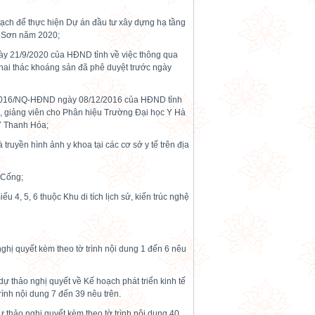
oạch để thực hiện Dự án đầu tư xây dựng hạ tầng
m Sơn năm 2020;
ày 21/9/2020 của HĐND tỉnh về việc thông qua
hai thác khoáng sản đã phê duyệt trước ngày
4/2016/NQ-HĐND ngày 08/12/2016 của HĐND tỉnh
bộ, giảng viên cho Phân hiệu Trường Đại học Y Hà
Y Thanh Hóa;
truyền hình ảnh y khoa tại các cơ sở y tế trên địa
 Cống;
ếu 4, 5, 6 thuộc Khu di tích lịch sử, kiến trúc nghệ
ghị quyết kèm theo tờ trình nội dung 1 đến 6 nêu
ự thảo nghị quyết về Kế hoạch phát triển kinh tế
rình nội dung 7 đến 39 nêu trên.
ự thảo nghị quyết kèm theo tờ trình nội dung 40