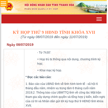
Đăng nhập
Toggl
navig
KỲ HỌP THỨ 9 HĐND TỈNH KHÓA XVII
(Từ ngày 08/07/2019 đến ngày 11/07/2019)
Ngày 08/07/2019
- Từ 7h30':
+ Họp trù bị thông qua nội dung, chương trình kỳ
họp;
+ Khai mạc kỳ họp.
* Đọc các báo cáo:
1. Báo cáo của UBND tỉnh về tình hình kinh tế - xã hội 6
tháng đầu năm, nhiệm vụ trọng tâm 6 tháng cuối năm
2019;2. Thông báo của UBMTTQ tỉnh về công tác Mặt trận
tham gia xây dựng chính quyền và tổng hợp ý kiến, kiến nghị
của cử tri và Nhân dân gửi tới kỳ họp thứ 9 HĐND tỉnh khóa
XVII;