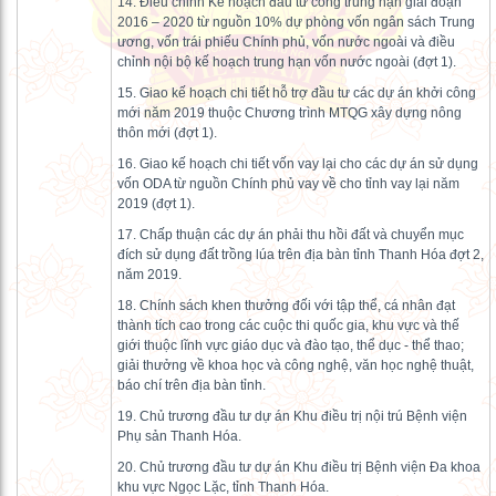
14. Điều chỉnh Kế hoạch đầu tư công trung hạn giai đoạn
2016 – 2020 từ nguồn 10% dự phòng vốn ngân sách Trung
ương, vốn trái phiếu Chính phủ, vốn nước ngoài và điều
chỉnh nội bộ kế hoạch trung hạn vốn nước ngoài (đợt 1).
15. Giao kế hoạch chi tiết hỗ trợ đầu tư các dự án khởi công
mới năm 2019 thuộc Chương trình MTQG xây dựng nông
thôn mới (đợt 1).
16. Giao kế hoạch chi tiết vốn vay lại cho các dự án sử dụng
vốn ODA từ nguồn Chính phủ vay về cho tỉnh vay lại năm
2019 (đợt 1).
17. Chấp thuận các dự án phải thu hồi đất và chuyển mục
đích sử dụng đất trồng lúa trên địa bàn tỉnh Thanh Hóa đợt 2,
năm 2019.
18. Chính sách khen thưởng đối với tập thể, cá nhân đạt
thành tích cao trong các cuộc thi quốc gia, khu vực và thế
giới thuộc lĩnh vực giáo dục và đào tạo, thể dục - thể thao;
giải thưởng về khoa học và công nghệ, văn học nghệ thuật,
báo chí trên địa bàn tỉnh.
19. Chủ trương đầu tư dự án Khu điều trị nội trú Bệnh viện
Phụ sản Thanh Hóa.
20. Chủ trương đầu tư dự án Khu điều trị Bệnh viện Đa khoa
khu vực Ngọc Lặc, tỉnh Thanh Hóa.