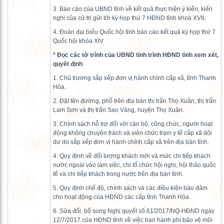
3. Báo cáo của UBND tỉnh về kết quả thực hiện ý kiến, kiến
nghị của cử tri gửi tới kỳ họp thứ 7 HĐND tỉnh khoá XVII;
4. Đoàn đại biểu Quốc hội tỉnh báo cáo kết quả kỳ họp thứ 7
Quốc hội khóa XIV.
*
Đọc
các tờ trình
của UBND tỉnh trình HĐND tỉnh xem xét,
quyết định
:
1. Chủ trương sắp xếp đơn vị hành chính cấp xã, tỉnh Thanh
Hóa.
2. Đặt tên đường, phố trên địa bàn thị trấn Thọ Xuân, thị trấn
Lam Sơn và thị trấn Sao Vàng, huyện Thọ Xuân.
3. Chính sách hỗ trợ đối với cán bộ, công chức, người hoạt
động không chuyên trách và viên chức trạm y tế cấp xã dôi
dư do sắp xếp đơn vị hành chính cấp xã trên địa bàn tỉnh.
4. Quy định về đối tượng khách mời và mức chi tiếp khách
nước ngoài vào làm việc, chi tổ chức hội nghị, hội thảo quốc
tế và chi tiếp khách trong nước trên địa bàn tỉnh.
5. Quy định chế độ, chính sách và các điều kiện bảo đảm
cho hoạt động của HĐND các cấp tỉnh Thanh Hóa.
6. Sửa đổi, bổ sung Nghị quyết số 61/2017/NQ-HĐND ngày
12/7/2017 của HĐND tỉnh về việc ban hành phí bảo vệ môi