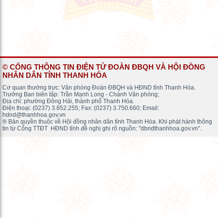
© CỔNG THÔNG TIN ĐIỆN TỬ ĐOÀN ĐBQH VÀ HỘI ĐỒNG
NHÂN DÂN TỈNH THANH HÓA
Cơ quan thường trực: Văn phòng Đoàn ĐBQH và HĐND tỉnh Thanh Hóa.
Trưởng Ban biên tập: Trần Mạnh Long - Chánh Văn phòng;
Địa chỉ: phường Đông Hải, thành phố Thanh Hóa.
Điện thoại: (0237) 3.852.255; Fax: (0237) 3.750.660; Email:
hdnd@thanhhoa.gov.vn
® Bản quyền thuộc về Hội đồng nhân dân tỉnh Thanh Hóa. Khi phát hành thông
tin từ Cổng TTĐT HĐND tỉnh đề nghị ghi rõ nguồn: "dbndthanhhoa.gov.vn".