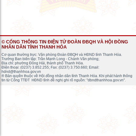
© CỔNG THÔNG TIN ĐIỆN TỬ ĐOÀN ĐBQH VÀ HỘI ĐỒNG
NHÂN DÂN TỈNH THANH HÓA
Cơ quan thường trực: Văn phòng Đoàn ĐBQH và HĐND tỉnh Thanh Hóa.
Trưởng Ban biên tập: Trần Mạnh Long - Chánh Văn phòng;
Địa chỉ: phường Đông Hải, thành phố Thanh Hóa.
Điện thoại: (0237) 3.852.255; Fax: (0237) 3.750.660; Email:
hdnd@thanhhoa.gov.vn
® Bản quyền thuộc về Hội đồng nhân dân tỉnh Thanh Hóa. Khi phát hành thông
tin từ Cổng TTĐT HĐND tỉnh đề nghị ghi rõ nguồn: "dbndthanhhoa.gov.vn".