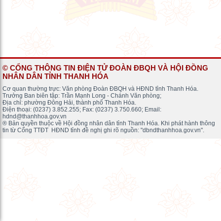
© CỔNG THÔNG TIN ĐIỆN TỬ ĐOÀN ĐBQH VÀ HỘI ĐỒNG
NHÂN DÂN TỈNH THANH HÓA
Cơ quan thường trực: Văn phòng Đoàn ĐBQH và HĐND tỉnh Thanh Hóa.
Trưởng Ban biên tập: Trần Mạnh Long - Chánh Văn phòng;
Địa chỉ: phường Đông Hải, thành phố Thanh Hóa.
Điện thoại: (0237) 3.852.255; Fax: (0237) 3.750.660; Email:
hdnd@thanhhoa.gov.vn
® Bản quyền thuộc về Hội đồng nhân dân tỉnh Thanh Hóa. Khi phát hành thông
tin từ Cổng TTĐT HĐND tỉnh đề nghị ghi rõ nguồn: "dbndthanhhoa.gov.vn".