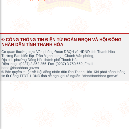
© CỔNG THÔNG TIN ĐIỆN TỬ ĐOÀN ĐBQH VÀ HỘI ĐỒNG
NHÂN DÂN TỈNH THANH HÓA
Cơ quan thường trực: Văn phòng Đoàn ĐBQH và HĐND tỉnh Thanh Hóa.
Trưởng Ban biên tập: Trần Mạnh Long - Chánh Văn phòng;
Địa chỉ: phường Đông Hải, thành phố Thanh Hóa.
Điện thoại: (0237) 3.852.255; Fax: (0237) 3.750.660; Email:
hdnd@thanhhoa.gov.vn
® Bản quyền thuộc về Hội đồng nhân dân tỉnh Thanh Hóa. Khi phát hành thông
tin từ Cổng TTĐT HĐND tỉnh đề nghị ghi rõ nguồn: "dbndthanhhoa.gov.vn".