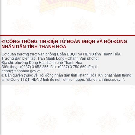
© CỔNG THÔNG TIN ĐIỆN TỬ ĐOÀN ĐBQH VÀ HỘI ĐỒNG
NHÂN DÂN TỈNH THANH HÓA
Cơ quan thường trực: Văn phòng Đoàn ĐBQH và HĐND tỉnh Thanh Hóa.
Trưởng Ban biên tập: Trần Mạnh Long - Chánh Văn phòng;
Địa chỉ: phường Đông Hải, thành phố Thanh Hóa.
Điện thoại: (0237) 3.852.255; Fax: (0237) 3.750.660; Email:
hdnd@thanhhoa.gov.vn
® Bản quyền thuộc về Hội đồng nhân dân tỉnh Thanh Hóa. Khi phát hành thông
tin từ Cổng TTĐT HĐND tỉnh đề nghị ghi rõ nguồn: "dbndthanhhoa.gov.vn".