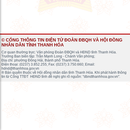
© CỔNG THÔNG TIN ĐIỆN TỬ ĐOÀN ĐBQH VÀ HỘI ĐỒNG
NHÂN DÂN TỈNH THANH HÓA
Cơ quan thường trực: Văn phòng Đoàn ĐBQH và HĐND tỉnh Thanh Hóa.
Trưởng Ban biên tập: Trần Mạnh Long - Chánh Văn phòng;
Địa chỉ: phường Đông Hải, thành phố Thanh Hóa.
Điện thoại: (0237) 3.852.255; Fax: (0237) 3.750.660; Email:
hdnd@thanhhoa.gov.vn
® Bản quyền thuộc về Hội đồng nhân dân tỉnh Thanh Hóa. Khi phát hành thông
tin từ Cổng TTĐT HĐND tỉnh đề nghị ghi rõ nguồn: "dbndthanhhoa.gov.vn".