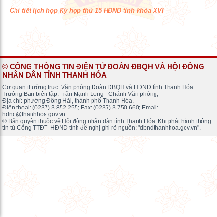
Chi tiết lịch họp Kỳ họp thứ 15 HĐND tỉnh khóa XVI
© CỔNG THÔNG TIN ĐIỆN TỬ ĐOÀN ĐBQH VÀ HỘI ĐỒNG
NHÂN DÂN TỈNH THANH HÓA
Cơ quan thường trực: Văn phòng Đoàn ĐBQH và HĐND tỉnh Thanh Hóa.
Trưởng Ban biên tập: Trần Mạnh Long - Chánh Văn phòng;
Địa chỉ: phường Đông Hải, thành phố Thanh Hóa.
Điện thoại: (0237) 3.852.255; Fax: (0237) 3.750.660; Email:
hdnd@thanhhoa.gov.vn
® Bản quyền thuộc về Hội đồng nhân dân tỉnh Thanh Hóa. Khi phát hành thông
tin từ Cổng TTĐT HĐND tỉnh đề nghị ghi rõ nguồn: "dbndthanhhoa.gov.vn".