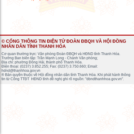
© CỔNG THÔNG TIN ĐIỆN TỬ ĐOÀN ĐBQH VÀ HỘI ĐỒNG
NHÂN DÂN TỈNH THANH HÓA
Cơ quan thường trực: Văn phòng Đoàn ĐBQH và HĐND tỉnh Thanh Hóa.
Trưởng Ban biên tập: Trần Mạnh Long - Chánh Văn phòng;
Địa chỉ: phường Đông Hải, thành phố Thanh Hóa.
Điện thoại: (0237) 3.852.255; Fax: (0237) 3.750.660; Email:
hdnd@thanhhoa.gov.vn
® Bản quyền thuộc về Hội đồng nhân dân tỉnh Thanh Hóa. Khi phát hành thông
tin từ Cổng TTĐT HĐND tỉnh đề nghị ghi rõ nguồn: "dbndthanhhoa.gov.vn".